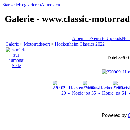
Startseite
Registrieren
Anmelden
Galerie - www.classic-motorrad
Albenliste
Neueste Uploads
Neu
Galerie
>
Motorradsport
>
Hockenheim Classics 2022
Datei 8/309
Powered by
C