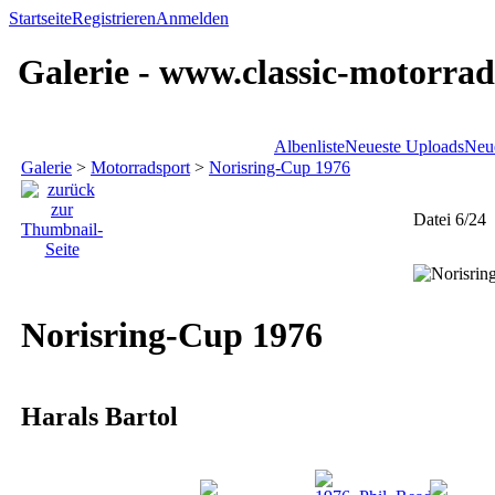
Startseite
Registrieren
Anmelden
Galerie - www.classic-motorrad
Albenliste
Neueste Uploads
Neu
Galerie
>
Motorradsport
>
Norisring-Cup 1976
Datei 6/24
Norisring-Cup 1976
Harals Bartol