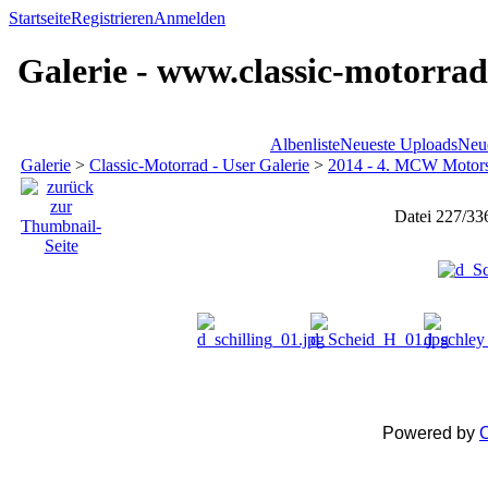
Startseite
Registrieren
Anmelden
Galerie - www.classic-motorrad
Albenliste
Neueste Uploads
Neu
Galerie
>
Classic-Motorrad - User Galerie
>
2014 - 4. MCW Motors
Datei 227/33
Powered by
C