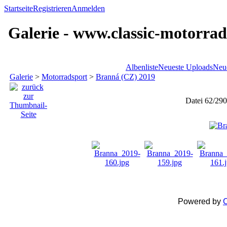
Startseite
Registrieren
Anmelden
Galerie - www.classic-motorrad
Albenliste
Neueste Uploads
Neu
Galerie
>
Motorradsport
>
Branná (CZ) 2019
Datei 62/290
Powered by
C