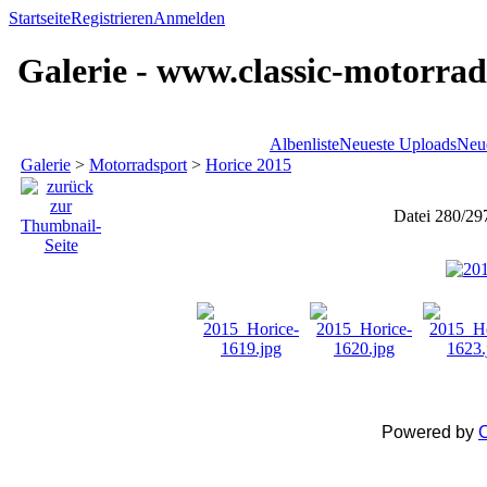
Startseite
Registrieren
Anmelden
Galerie - www.classic-motorrad
Albenliste
Neueste Uploads
Neu
Galerie
>
Motorradsport
>
Horice 2015
Datei 280/29
Powered by
C