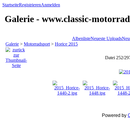
Startseite
Registrieren
Anmelden
Galerie - www.classic-motorrad
Albenliste
Neueste Uploads
Neu
Galerie
>
Motorradsport
>
Horice 2015
Datei 252/29
Powered by
C