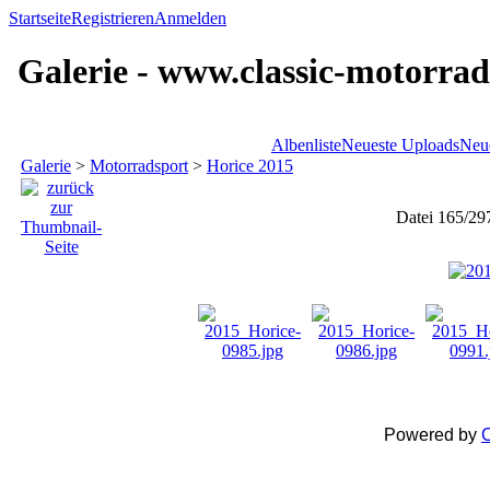
Startseite
Registrieren
Anmelden
Galerie - www.classic-motorrad
Albenliste
Neueste Uploads
Neu
Galerie
>
Motorradsport
>
Horice 2015
Datei 165/29
Powered by
C