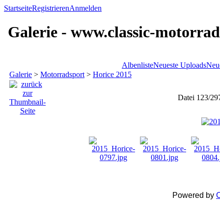
Startseite
Registrieren
Anmelden
Galerie - www.classic-motorrad
Albenliste
Neueste Uploads
Neu
Galerie
>
Motorradsport
>
Horice 2015
Datei 123/29
Powered by
C