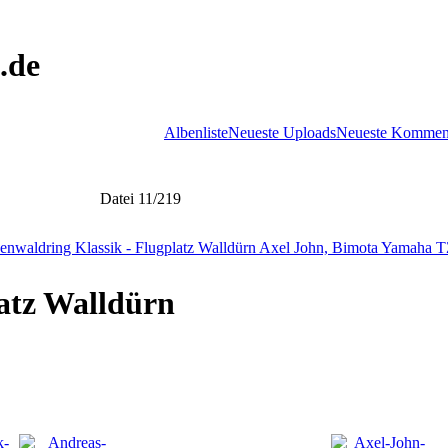
.de
Albenliste
Neueste Uploads
Neueste Kommen
Datei 11/219
atz Walldürn