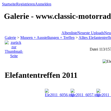
Startseite
Registrieren
Anmelden
Galerie - www.classic-motorrad
Albenliste
Neueste Uploads
Neu
Galerie
>
Museen + Ausstellungen + Treffen
>
Alltes Elefantentref
Datei 113/15
Elefantentreffen 2011