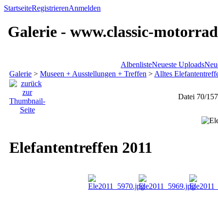
Startseite
Registrieren
Anmelden
Galerie - www.classic-motorrad
Albenliste
Neueste Uploads
Neu
Galerie
>
Museen + Ausstellungen + Treffen
>
Alltes Elefantentref
Datei 70/157
Elefantentreffen 2011