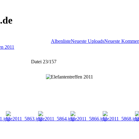
.de
Albenliste
Neueste Uploads
Neueste Kommen
fen 2011
Datei 23/157