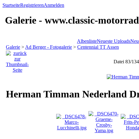
Startseite
Registrieren
Anmelden
Galerie - www.classic-motorrad
Albenliste
Neueste Uploads
Neu
Galerie
>
Ad Berger - Fotogalerie
>
Centennial TT Assen
Datei 83/134
Herman Timman Nederland Dr