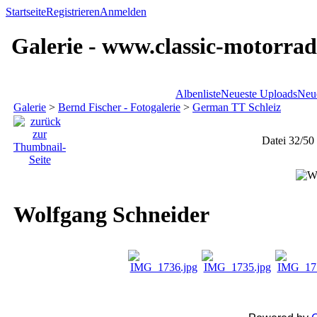
Startseite
Registrieren
Anmelden
Galerie - www.classic-motorrad
Albenliste
Neueste Uploads
Neu
Galerie
>
Bernd Fischer - Fotogalerie
>
German TT Schleiz
Datei 32/50
Wolfgang Schneider