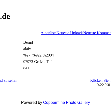
.de
Albenliste
Neueste Uploads
Neueste Kommen
Bernd
aktiv
%27. %922 %2004
07973 Greiz - Thün
841
nd zu sehen
Klicken Sie 
%22.%01
Powered by
Coppermine Photo Gallery