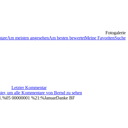
Fotogalerie
tare
Am meisten angesehen
Am besten bewertet
Meine Favoriten
Suche
Letzter Kommentar
hier, um alle Kommentare von Bernd zu sehen
.%05 00000001 %21:%Januar
Danke BF