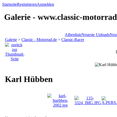
Startseite
Registrieren
Anmelden
Galerie - www.classic-motorrad
Albenliste
Neueste Uploads
Neu
Galerie
>
Classic - Motorrad.de
>
Classic-Racer
Karl Hübben