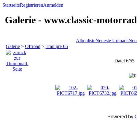
Startseite
Registrieren
Anmelden
Galerie - www.classic-motorrad
Albenliste
Neueste Uploads
Neu
Galerie
>
Offroad
>
Trail pre 65
Datei 6/55
Powered by
C