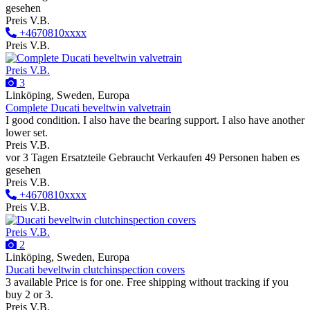
gesehen
Preis V.B.
+4670810xxxx
Preis V.B.
Preis V.B.
3
Linköping, Sweden, Europa
Complete Ducati beveltwin valvetrain
I good condition. I also have the bearing support. I also have another
lower set.
Preis V.B.
vor 3 Tagen
Ersatzteile
Gebraucht
Verkaufen
49 Personen haben es
gesehen
Preis V.B.
+4670810xxxx
Preis V.B.
Preis V.B.
2
Linköping, Sweden, Europa
Ducati beveltwin clutchinspection covers
3 available Price is for one. Free shipping without tracking if you
buy 2 or 3.
Preis V.B.