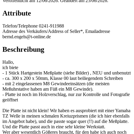
Veröffentlicht am 12/06/2026. Geändert am 25/06/2026.
Attribute
Telefon/Telephone
0241-911988
Adresse des Verkäufers/Address of Seller*, Emailadresse
bernd.engels@t-online.de
Beschreibung
Hallo,
ich biete
- 1 Stück Hartgestein Meßplatte (siehe Bilder) , NEU und unbenutzt
- ca. 300 x 200 x 50mm, Klasse 00 laut beiliegendem Schreiben
- mit 2 eingelassenen M8 Gewindeeinsätzen (die meisten
Meßuhrstative haben am Füß ein M8 Gewinde).
- Platte ist noch im Holzverschlag, nur zur Kontrolle und Fotografie
geöffnet
Die Platte ist nicht klein! Wir haben es ausprobiert mit einer Yamaha
TZ Welle in meinen schmalen Kreiuzprismen (die ich hier ebenfalls
im Angebot habe), und die passte sogar quer (!!) auf die Meßplatte.
Und die Platte passt auch in eine sehr kleine Werkstatt.
Wer aber wesentlich Gößeres braucht, für den habe ich auch noch