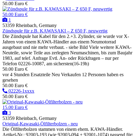
50.00 Euro €
50.00 Euro €
1
53359 Rheinbach, Germany
Zündspule für z.B. KAWASAKI – Z 650 F, neuwertig
Die Zündspule hat Kabel für den 2.+3. Zylinder, sie wurde vor X-
Jahren von einem KAWA-Händler aus einem Neumotorrad
ausgebaut und nie mehr verbaut. - siehe Bild Viele weitere KAWA-
Neuteile, sowie Teile aus zerlegten Neumaschinen, bis zum Baujahr
1983, auf telef. Anfrage Evtl. An- oder Rückfragen – nur per
Telefon 02226-10087, am sichersten(16-19h)
50.00 Euro €
vor 4 Stunden
Ersatzteile
Neu
Verkaufen
12 Personen haben es
gesehen
50.00 Euro €
02226-1xxxx
50.00 Euro €
15.00 Euro €
3
53359 Rheinbach, Germany
Original-Kawasaki-Ölfilterbolzen - neu
Die Ölfilterbolzen stammen von einem ehem. KAWA-Händler.
Artikel-Nr.: 92003-193 (wie 92003-094 + 92001-1074) passend für: