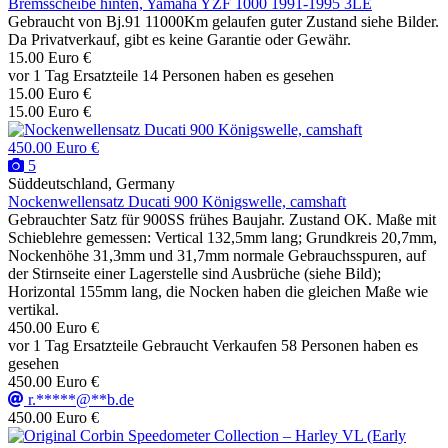
Bremsscheibe hinten, Yamaha YZF 1000 1991-1995 3LE
Gebraucht von Bj.91 11000Km gelaufen guter Zustand siehe Bilder.
Da Privatverkauf, gibt es keine Garantie oder Gewähr.
15.00 Euro €
vor 1 Tag
Ersatzteile
14 Personen haben es gesehen
15.00 Euro €
15.00 Euro €
450.00 Euro €
5
Süddeutschland, Germany
Nockenwellensatz Ducati 900 Königswelle, camshaft
Gebrauchter Satz für 900SS frühes Baujahr. Zustand OK. Maße mit
Schieblehre gemessen: Vertical 132,5mm lang; Grundkreis 20,7mm,
Nockenhöhe 31,3mm und 31,7mm normale Gebrauchsspuren, auf
der Stirnseite einer Lagerstelle sind Ausbrüche (siehe Bild);
Horizontal 155mm lang, die Nocken haben die gleichen Maße wie
vertikal.
450.00 Euro €
vor 1 Tag
Ersatzteile
Gebraucht
Verkaufen
58 Personen haben es
gesehen
450.00 Euro €
r.*****@**b.de
450.00 Euro €