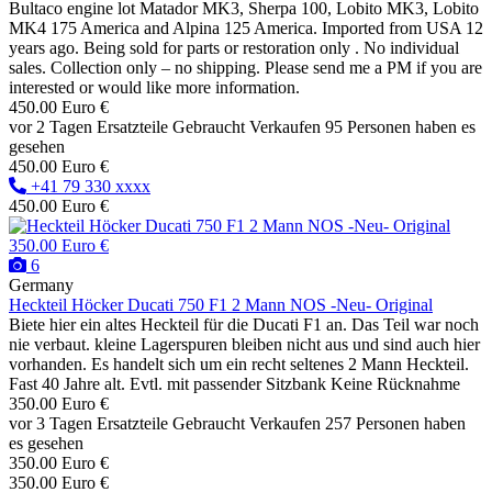
Bultaco engine lot Matador MK3, Sherpa 100, Lobito MK3, Lobito
MK4 175 America and Alpina 125 America. Imported from USA 12
years ago. Being sold for parts or restoration only . No individual
sales. Collection only – no shipping. Please send me a PM if you are
interested or would like more information.
450.00 Euro €
vor 2 Tagen
Ersatzteile
Gebraucht
Verkaufen
95 Personen haben es
gesehen
450.00 Euro €
+41 79 330 xxxx
450.00 Euro €
350.00 Euro €
6
Germany
Heckteil Höcker Ducati 750 F1 2 Mann NOS -Neu- Original
Biete hier ein altes Heckteil für die Ducati F1 an. Das Teil war noch
nie verbaut. kleine Lagerspuren bleiben nicht aus und sind auch hier
vorhanden. Es handelt sich um ein recht seltenes 2 Mann Heckteil.
Fast 40 Jahre alt. Evtl. mit passender Sitzbank Keine Rücknahme
350.00 Euro €
vor 3 Tagen
Ersatzteile
Gebraucht
Verkaufen
257 Personen haben
es gesehen
350.00 Euro €
350.00 Euro €