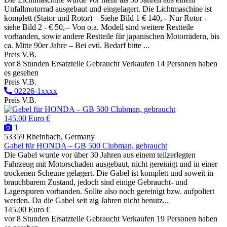
Unfallmotorrad ausgebaut und eingelagert. Die Lichtmaschine ist
komplett (Stator und Rotor) – Siehe Bild 1 € 140,-- Nur Rotor -
siehe Bild 2 - € 50,-- Von o.a. Modell sind weitere Restteile
vorhanden, sowie andere Restteile für japanischen Motorrädern, bis
ca. Mitte 90er Jahre – Bei evtl. Bedarf bitte ...
Preis V.B.
vor 8 Stunden
Ersatzteile
Gebraucht
Verkaufen
14 Personen haben
es gesehen
Preis V.B.
02226-1xxxx
Preis V.B.
145.00 Euro €
1
53359 Rheinbach, Germany
Gabel für HONDA – GB 500 Clubman, gebraucht
Die Gabel wurde vor über 30 Jahren aus einem teilzerlegten
Fahrzeug mit Motorschaden ausgebaut, nicht gereinigt und in einer
trockenen Scheune gelagert. Die Gabel ist komplett und soweit in
brauchbarem Zustand, jedoch sind einige Gebraucht- und
Lagerspuren vorhanden. Sollte also noch gereinigt bzw. aufpoliert
werden. Da die Gabel seit zig Jahren nicht benutz...
145.00 Euro €
vor 8 Stunden
Ersatzteile
Gebraucht
Verkaufen
19 Personen haben