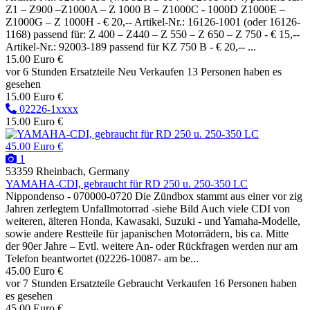
Z1 – Z900 –Z1000A – Z 1000 B – Z1000C - 1000D Z1000E –
Z1000G – Z 1000H - € 20,-- Artikel-Nr.: 16126-1001 (oder 16126-
1168) passend für: Z 400 – Z440 – Z 550 – Z 650 – Z 750 - € 15,--
Artikel-Nr.: 92003-189 passend für KZ 750 B - € 20,-- ...
15.00 Euro €
vor 6 Stunden
Ersatzteile
Neu
Verkaufen
13 Personen haben es
gesehen
15.00 Euro €
02226-1xxxx
15.00 Euro €
45.00 Euro €
1
53359 Rheinbach, Germany
YAMAHA-CDI, gebraucht für RD 250 u. 250-350 LC
Nippondenso - 070000-0720 Die Zündbox stammt aus einer vor zig
Jahren zerlegtem Unfallmotorrad -siehe Bild Auch viele CDI von
weiteren, älteren Honda, Kawasaki, Suzuki - und Yamaha-Modelle,
sowie andere Restteile für japanischen Motorrädern, bis ca. Mitte
der 90er Jahre – Evtl. weitere An- oder Rückfragen werden nur am
Telefon beantwortet (02226-10087- am be...
45.00 Euro €
vor 7 Stunden
Ersatzteile
Gebraucht
Verkaufen
16 Personen haben
es gesehen
45.00 Euro €