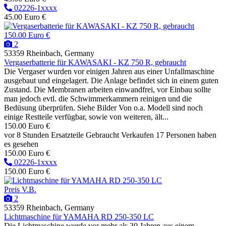
02226-1xxxx
45.00 Euro €
150.00 Euro €
2
53359 Rheinbach, Germany
Vergaserbatterie für KAWASAKI - KZ 750 R, gebraucht
Die Vergaser wurden vor einigen Jahren aus einer Unfallmaschine
ausgebaut und eingelagert. Die Anlage befindet sich in einem guten
Zustand. Die Membranen arbeiten einwandfrei, vor Einbau sollte
man jedoch evtl. die Schwimmerkammern reinigen und die
Bedüsung überprüfen. Siehe Bilder Von o.a. Modell sind noch
einige Restteile verfügbar, sowie von weiteren, ält...
150.00 Euro €
vor 8 Stunden
Ersatzteile
Gebraucht
Verkaufen
17 Personen haben
es gesehen
150.00 Euro €
02226-1xxxx
150.00 Euro €
Preis V.B.
2
53359 Rheinbach, Germany
Lichtmaschine für YAMAHA RD 250-350 LC
Die Lichtmaschine wurde vor mehr als 30 Jahren aus einem