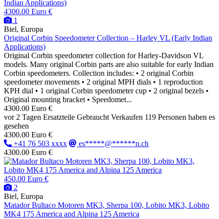
4300.00 Euro €
1
Biel, Europa
Original Corbin Speedometer Collection – Harley VL (Early Indian
Applications)
Original Corbin speedometer collection for Harley-Davidson VL
models. Many original Corbin parts are also suitable for early Indian
Corbin speedometers. Collection includes: • 2 original Corbin
speedometer movements • 2 original MPH dials • 1 reproduction
KPH dial • 1 original Corbin speedometer cup • 2 original bezels •
Original mounting bracket • Speedomet...
4300.00 Euro €
vor 2 Tagen
Ersatzteile
Gebraucht
Verkaufen
119 Personen haben es
gesehen
4300.00 Euro €
+41 76 503 xxxx
es*****@******n.ch
4300.00 Euro €
450.00 Euro €
2
Biel, Europa
Matador Bultaco Motoren MK3, Sherpa 100, Lobito MK3, Lobito
MK4 175 America and Alpina 125 America