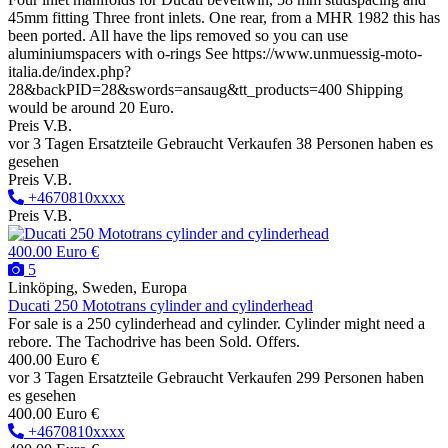
45mm fitting Three front inlets. One rear, from a MHR 1982 this has
been ported. All have the lips removed so you can use
aluminiumspacers with o-rings See https://www.unmuessig-moto-
italia.de/index.php?
28&backPID=28&swords=ansaug&tt_products=400 Shipping
would be around 20 Euro.
Preis V.B.
vor 3 Tagen
Ersatzteile
Gebraucht
Verkaufen
38 Personen haben es
gesehen
Preis V.B.
+4670810xxxx
Preis V.B.
400.00 Euro €
5
Linköping, Sweden, Europa
Ducati 250 Mototrans cylinder and cylinderhead
For sale is a 250 cylinderhead and cylinder. Cylinder might need a
rebore. The Tachodrive has been Sold. Offers.
400.00 Euro €
vor 3 Tagen
Ersatzteile
Gebraucht
Verkaufen
299 Personen haben
es gesehen
400.00 Euro €
+4670810xxxx