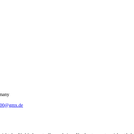
rmany
1500@gmx.de