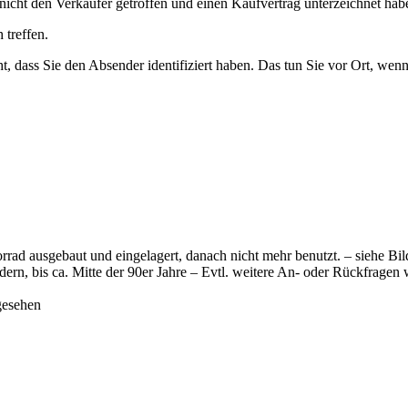
nicht den Verkäufer getroffen und einen Kaufvertrag unterzeichnet hab
 treffen.
ht, dass Sie den Absender identifiziert haben. Das tun Sie vor Ort, wen
d ausgebaut und eingelagert, danach nicht mehr benutzt. – siehe Bil
ern, bis ca. Mitte der 90er Jahre – Evtl. weitere An- oder Rückfragen 
gesehen