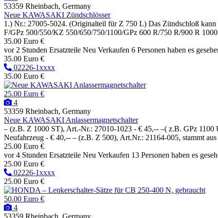
53359 Rheinbach, Germany
Neue KAWASAKI Zündschlösser
1.) Nr.: 27005-5024. (Originalteil für Z 750 L) Das Zündschloß kann 
F/GPz 500/550/KZ 550/650/750/1100/GPz 600 R/750 R/900 R 1000 ST/11
35.00 Euro €
vor 2 Stunden
Ersatzteile
Neu
Verkaufen
6 Personen haben es gesehe
35.00 Euro €
02226-1xxxx
35.00 Euro €
25.00 Euro €
4
53359 Rheinbach, Germany
Neue KAWASAKI Anlassermagnetschalter
– (z.B. Z 1000 ST), Art.-Nr.: 27010-1023 - € 45,-- –( z.B. GPz 1100 
Neufahrzeug - € 40,-- – (z.B. Z 500), Art.Nr.: 21164-005, stammt aus 
25.00 Euro €
vor 4 Stunden
Ersatzteile
Neu
Verkaufen
13 Personen haben es gese
25.00 Euro €
02226-1xxxx
25.00 Euro €
50.00 Euro €
4
53359 Rheinbach, Germany