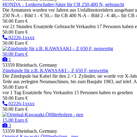
HONDA – Lenkerschalter-Sätze für CB 250-400 N, gebraucht
Die Armaturen wurden vor Jahren aus Unfallmotorrädern ausgebaut und
250 N-A – Bild 1 - € 50,-- für CB 400 N-A – Bild 2 - € 48,-- für CB 4
50.00 Euro €
vor 21 Stunden
Ersatzteile
Gebraucht
Verkaufen
17 Personen haben e
50.00 Euro €
02226-1xxxx
50.00 Euro €
50.00 Euro €
1
53359 Rheinbach, Germany
Zündspule für z.B. KAWASAKI – Z 650 F, neuwertig
Die Zündspule hat Kabel für den 2.+3. Zylinder, sie wurde vor X-J
Teile aus zerlegten Neumaschinen, bis zum Baujahr 1983, auf telef. 
50.00 Euro €
vor 1 Tag
Ersatzteile
Neu
Verkaufen
15 Personen haben es gesehen
50.00 Euro €
02226-1xxxx
50.00 Euro €
15.00 Euro €
3
53359 Rheinbach, Germany
Original-Kawasaki-Ölfilterbolzen - neu