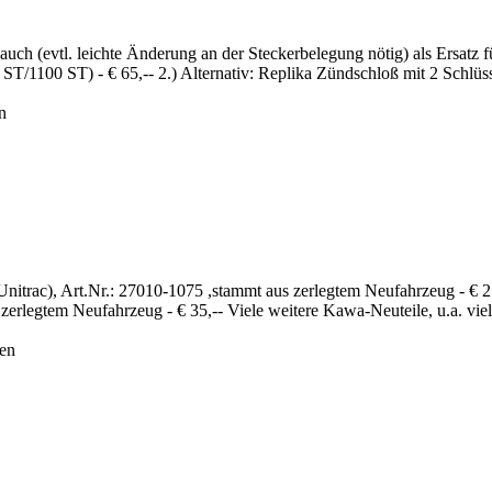
auch (evtl. leichte Änderung an der Steckerbelegung nötig) als Ersatz
00 ST) - € 65,-- 2.) Alternativ: Replika Zündschloß mit 2 Schlüssel
n
Unitrac), Art.Nr.: 27010-1075 ,stammt aus zerlegtem Neufahrzeug - € 2
zerlegtem Neufahrzeug - € 35,-- Viele weitere Kawa-Neuteile, u.a. viele
hen