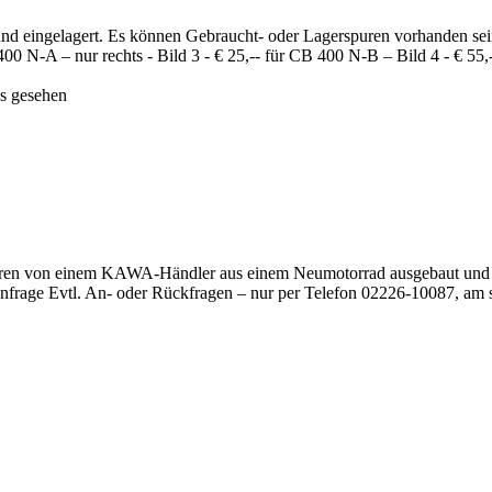
 eingelagert. Es können Gebraucht- oder Lagerspuren vorhanden sein, s
00 N-A – nur rechts - Bild 3 - € 25,-- für CB 400 N-B – Bild 4 - € 55,-
s gesehen
ahren von einem KAWA-Händler aus einem Neumotorrad ausgebaut und n
Anfrage Evtl. An- oder Rückfragen – nur per Telefon 02226-10087, am 