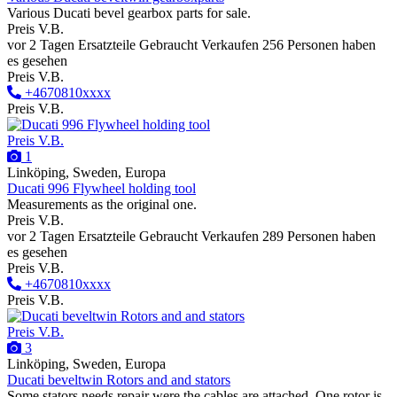
Various Ducati bevel gearbox parts for sale.
Preis V.B.
vor 2 Tagen
Ersatzteile
Gebraucht
Verkaufen
256 Personen haben
es gesehen
Preis V.B.
+4670810xxxx
Preis V.B.
Preis V.B.
1
Linköping, Sweden, Europa
Ducati 996 Flywheel holding tool
Measurements as the original one.
Preis V.B.
vor 2 Tagen
Ersatzteile
Gebraucht
Verkaufen
289 Personen haben
es gesehen
Preis V.B.
+4670810xxxx
Preis V.B.
Preis V.B.
3
Linköping, Sweden, Europa
Ducati beveltwin Rotors and and stators
Some stators needs repair were the cables are attached. One rotor is