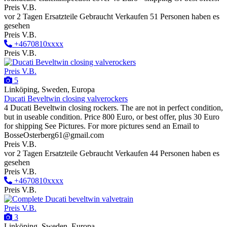
Preis V.B.
vor 2 Tagen
Ersatzteile
Gebraucht
Verkaufen
51 Personen haben es
gesehen
Preis V.B.
+4670810xxxx
Preis V.B.
Preis V.B.
5
Linköping, Sweden, Europa
Ducati Beveltwin closing valverockers
4 Ducati Beveltwin closing rockers. The are not in perfect condition,
but in useable condition. Price 800 Euro, or best offer, plus 30 Euro
for shipping See Pictures. For more pictures send an Email to
BosseOsterberg61@gmail.com
Preis V.B.
vor 2 Tagen
Ersatzteile
Gebraucht
Verkaufen
44 Personen haben es
gesehen
Preis V.B.
+4670810xxxx
Preis V.B.
Preis V.B.
3
Linköping, Sweden, Europa