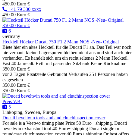
450.00 Euro €
+41 79 330 xxxx
450.00 Euro €
350.00 Euro €
6
Germany
Heckteil Höcker Ducati 750 F1 2 Mann NOS -Neu- Original
Biete hier ein altes Heckteil für die Ducati F1 an. Das Teil war noch
nie verbaut. kleine Lagerspuren bleiben nicht aus und sind auch hier
vorhanden. Es handelt sich um ein recht seltenes 2 Mann Heckteil.
Fast 40 Jahre alt. Evtl. mit passender Sitzbank Keine Rücknahme
350.00 Euro €
vor 2 Tagen
Ersatzteile
Gebraucht
Verkaufen
251 Personen haben
es gesehen
350.00 Euro €
350.00 Euro €
Preis V.B.
5
Linköping, Sweden, Europa
Ducati beveltwin tools and and clutchinspection cover
For sale is a Veetwo timing plate Price 50 Euro +shipping. Ducati
beveltwin exhaustnut tool 40 Euro+ shipping Ducati single or
roundcase clutchinspection cover 40 Euro+ shipping Or best offers.