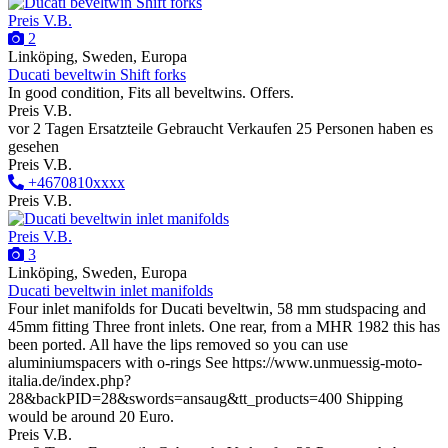
Preis V.B.
2
Linköping, Sweden, Europa
Ducati beveltwin Shift forks
In good condition, Fits all beveltwins. Offers.
Preis V.B.
vor 2 Tagen
Ersatzteile
Gebraucht
Verkaufen
25 Personen haben es
gesehen
Preis V.B.
+4670810xxxx
Preis V.B.
Preis V.B.
3
Linköping, Sweden, Europa
Ducati beveltwin inlet manifolds
Four inlet manifolds for Ducati beveltwin, 58 mm studspacing and
45mm fitting Three front inlets. One rear, from a MHR 1982 this has
been ported. All have the lips removed so you can use
aluminiumspacers with o-rings See https://www.unmuessig-moto-
italia.de/index.php?
28&backPID=28&swords=ansaug&tt_products=400 Shipping
would be around 20 Euro.
Preis V.B.