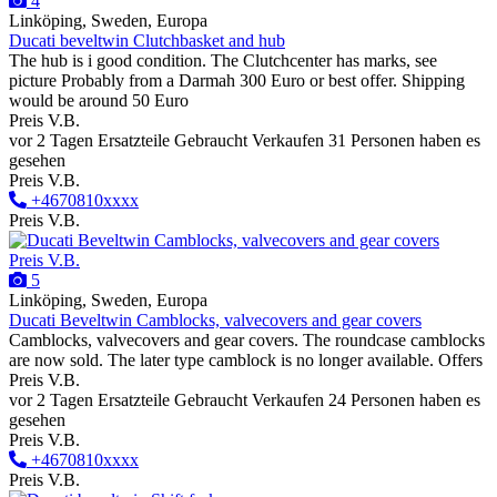
4
Linköping, Sweden, Europa
Ducati beveltwin Clutchbasket and hub
The hub is i good condition. The Clutchcenter has marks, see
picture Probably from a Darmah 300 Euro or best offer. Shipping
would be around 50 Euro
Preis V.B.
vor 2 Tagen
Ersatzteile
Gebraucht
Verkaufen
31 Personen haben es
gesehen
Preis V.B.
+4670810xxxx
Preis V.B.
Preis V.B.
5
Linköping, Sweden, Europa
Ducati Beveltwin Camblocks, valvecovers and gear covers
Camblocks, valvecovers and gear covers. The roundcase camblocks
are now sold. The later type camblock is no longer available. Offers
Preis V.B.
vor 2 Tagen
Ersatzteile
Gebraucht
Verkaufen
24 Personen haben es
gesehen
Preis V.B.
+4670810xxxx
Preis V.B.