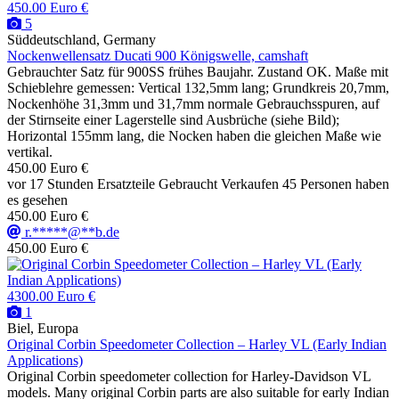
450.00 Euro €
5
Süddeutschland, Germany
Nockenwellensatz Ducati 900 Königswelle, camshaft
Gebrauchter Satz für 900SS frühes Baujahr. Zustand OK. Maße mit
Schieblehre gemessen: Vertical 132,5mm lang; Grundkreis 20,7mm,
Nockenhöhe 31,3mm und 31,7mm normale Gebrauchsspuren, auf
der Stirnseite einer Lagerstelle sind Ausbrüche (siehe Bild);
Horizontal 155mm lang, die Nocken haben die gleichen Maße wie
vertikal.
450.00 Euro €
vor 17 Stunden
Ersatzteile
Gebraucht
Verkaufen
45 Personen haben
es gesehen
450.00 Euro €
r.*****@**b.de
450.00 Euro €
4300.00 Euro €
1
Biel, Europa
Original Corbin Speedometer Collection – Harley VL (Early Indian
Applications)
Original Corbin speedometer collection for Harley-Davidson VL
models. Many original Corbin parts are also suitable for early Indian