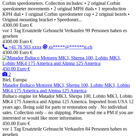
Corbin speedometers. Collection includes: • 2 original Corbin
speedometer movements • 2 original MPH dials • 1 reproduction
KPH dial • 1 original Corbin speedometer cup • 2 original bezels •
Original mounting bracket • Speedomet...
4300.00 Euro €
vor 1 Tag
Ersatzteile
Gebraucht
Verkaufen
99 Personen haben es
gesehen
4300.00 Euro €
+41 76 503 xxxx
es*****@******n.ch
4300.00 Euro €
450.00 Euro €
2
Biel, Europa
Matador Bultaco Motoren MK3, Sherpa 100, Lobito MK3, Lobito
MK4 175 America and Alpina 125 America
Bultaco engine lot Matador MK3, Sherpa 100, Lobito MK3, Lobito
MK4 175 America and Alpina 125 America. Imported from USA 12
years ago. Being sold for parts or restoration only . No individual
sales. Collection only – no shipping. Please send me a PM if you are
interested or would like more information.
450.00 Euro €
vor 1 Tag
Ersatzteile
Gebraucht
Verkaufen
84 Personen haben es
gesehen