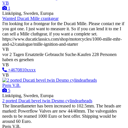
VB
1
Linköping, Sweden, Europa
Wanted Ducati Mille crankgear
I'm looking for a frontgear for the Ducati Mille. Please contact me if
you got one. I just want to measure it. So if you can lend it to me I
can sell a Mille cluthgear, if you want a complete set.
https://www.ducaticlassics.com/shop/motorcycles/1000-mille-mhr-
and-s2/catalogue/mille-ignition-and-starter
VB
vor 2 Tagen
Ersatzteile
Gebraucht
Suche-Kaufen
228 Personen
haben es gesehen
VB
+4670810xxxx
VB
Preis V.B.
5
Linköping, Sweden, Europa
2 ported Ducati bevel twin Desmo cylindearheads
The lineardiameter has been increased to 102.5mm. The heads are
marked: Powerflow Valves are new 44/40mm. The valveguides
needs to be reamed 1000 Euro or best offer. Shipping would be
around 60 Euro.
Preis V.B.