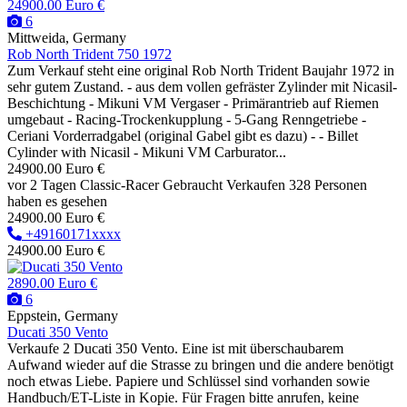
24900.00 Euro €
6
Mittweida, Germany
Rob North Trident 750 1972
Zum Verkauf steht eine original Rob North Trident Baujahr 1972 in
sehr gutem Zustand. - aus dem vollen gefräster Zylinder mit Nicasil-
Beschichtung - Mikuni VM Vergaser - Primärantrieb auf Riemen
umgebaut - Racing-Trockenkupplung - 5-Gang Renngetriebe -
Ceriani Vorderradgabel (original Gabel gibt es dazu) - - Billet
Cylinder with Nicasil - Mikuni VM Carburator...
24900.00 Euro €
vor 2 Tagen
Classic-Racer
Gebraucht
Verkaufen
328 Personen
haben es gesehen
24900.00 Euro €
+49160171xxxx
24900.00 Euro €
2890.00 Euro €
6
Eppstein, Germany
Ducati 350 Vento
Verkaufe 2 Ducati 350 Vento. Eine ist mit überschaubarem
Aufwand wieder auf die Strasse zu bringen und die andere benötigt
noch etwas Liebe. Papiere und Schlüssel sind vorhanden sowie
Handbuch/ET-Liste in Kopie. Für Fragen bitte anrufen, keine