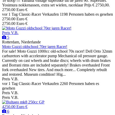
Te koop !!! Yamaha vintage superbike uit de jaren 90. Supersnel.
Yosimura nokkenassen, extra set wielen, raceklaar Prijs € 2750,00.
2750.00 Euro €
vor 1 Tag
Classic-Racer
Verkaufen
1198 Personen haben es gesehen
2750.00 Euro €
2750.00 Euro €
Preis V.B.
5
Rotterdam, Niederlande
Moto Guzzi oldschool 70er jaren Racer!
For sale! Moto Guzzi 1000cc old-school 70s racer! Dell Orto 32mm
carburetors with accelerator pump Mechanical oil pressure gauge.
Currently on cast wheels and brake discs; wheels with drum brakes
and Borrani rims are included separately! Brakes overhauled Front
fork overhauled New tires. And much more... Completely rebuilt
and restored. Museum condition! Hig...
Preis V.B.
vor 1 Tag
Classic-Racer
Verkaufen
2260 Personen haben es
gesehen
Preis V.B.
Preis V.B.
4250.00 Euro €
6