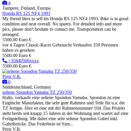
4
Tampere, Finland, Europa
Honda RS 125 NF4 1993
My friend likes to sell his Honda RS 125 NF4 1993. Bike is in good
condition and neat overall. No spares. For detailed info and more
pics, please don't hesitate to contact me. Transportation can be
arranged.
5500.00 Euro €
vor 4 Tagen
Classic-Racer
Gebraucht
Verkaufen
359 Personen
haben es gesehen
5500.00 Euro €
+35840506xxxx
5500.00 Euro €
Preis V.B.
6
Süddeutschland, Germany
seltene Spondon Yamaha TZ 250/350
Hallo, verkaufe eine seltene Spondon Yamaha. Spondon ist eine
Englische Manufaktur, die sehr gute Rahmen und Teile für u.a. die
TZ fertigte. Hier ist eine mit der Rahmennummer 104. Das Projekt
steht berits seit knapp 15 Jahren in der Wohnung und wartet auf eine
Fertigstellung. Mit dabei eine sehr seltene Spondon Gabel inkl.
Gabelbrücke. Das Federbein ist Yam...
Preis V.B.