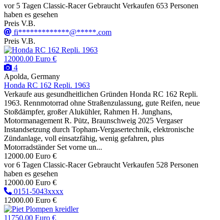
vor 5 Tagen
Classic-Racer
Gebraucht
Verkaufen
653 Personen
haben es gesehen
Preis V.B.
fi*************@*****.com
Preis V.B.
12000.00 Euro €
4
Apolda, Germany
Honda RC 162 Repli. 1963
Verkaufe aus gesundheitlichen Gründen Honda RC 162 Repli.
1963. Rennmotorrad ohne Straßenzulassung, gute Reifen, neue
Stoßdämpfer, großer Alukühler, Rahmen H. Junghans,
Motormanagement R. Pütz, Braunschweig 2025 Vergaser
Instandsetzung durch Topham-Vergasertechnik, elektronische
Zündanlage, voll einsatzfähig, wenig gefahren, plus
Motorradständer Set vorne un...
12000.00 Euro €
vor 6 Tagen
Classic-Racer
Gebraucht
Verkaufen
528 Personen
haben es gesehen
12000.00 Euro €
0151-5043xxxx
12000.00 Euro €
11750.00 Euro €