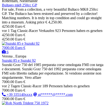
Rotterdam, Niederlande
Bultago mk8 250cc GP
For sale, From a collection, a very beautiful Bultaco MK8 250cc
GP. The Bultaco has been restored and preserved by a collector!
Matching numbers. It is truly in top condition and could go straight
into a museum. Asking price € 4,250.00.
4250.00 Euro €
vor 1 Tag
Classic-Racer
Verkaufen
923 Personen haben es gesehen
4250.00 Euro €
4250.00 Euro €
7000.00 Euro €
6
Verona , Europa
Suzuki 85 e Suzuki 92
Suzuki Gsxr 750 del 1985 preparata corse omologata FMI con targa
e documenti. Suzuki Gsxr 750 del 1992 preparata corse omologata
FMI solo libretto radiata per esportazione. Si vendono assieme non
singolarmente. Vero affare
7000.00 Euro €
vor 2 Tagen
Classic-Racer
189 Personen haben es gesehen
7000.00 Euro €
+39 335140xxxx
gi******@*****.com
7000.00 Euro €