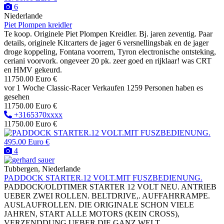
6
Niederlande
Piet Plompen kreidler
Te koop. Originele Piet Plompen Kreidler. Bj. jaren zeventig. Paar
details, originele Kitcarters de jager 6 versnellingsbak en de jager
droge koppeling, Fontana voorrem, Tyron electronische ontsteking,
ceriani voorvork. ongeveer 20 pk. zeer goed en rijklaar! was CRT
en HMV gekeurd.
11750.00 Euro €
vor 1 Woche
Classic-Racer
Verkaufen
1259 Personen haben es
gesehen
11750.00 Euro €
+3165370xxxx
11750.00 Euro €
495.00 Euro €
4
Tubbergen, Niederlande
PADDOCK STARTER.12 VOLT.MIT FUSZBEDIENUNG.
PADDOCK/OLDTIMER STARTER 12 VOLT NEU. ANTRIEB
UEBER ZWEI ROLLEN. BELTDRIVE,. AUFFAHRRAMPE.
AUSLAUFROLLEN. DIE ORIGINALE SCHON VIELE
JAHREN, START ALLE MOTORS (KEIN CROSS),
VERZENDDUNG UEBER DIE GANZ WELT.