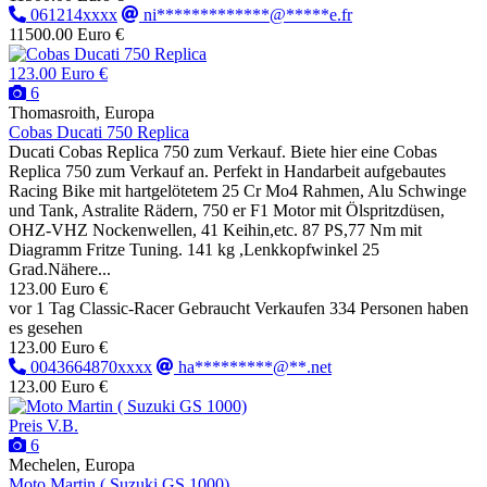
061214xxxx
ni*************@*****e.fr
11500.00 Euro €
123.00 Euro €
6
Thomasroith, Europa
Cobas Ducati 750 Replica
Ducati Cobas Replica 750 zum Verkauf. Biete hier eine Cobas
Replica 750 zum Verkauf an. Perfekt in Handarbeit aufgebautes
Racing Bike mit hartgelötetem 25 Cr Mo4 Rahmen, Alu Schwinge
und Tank, Astralite Rädern, 750 er F1 Motor mit Ölspritzdüsen,
OHZ-VHZ Nockenwellen, 41 Keihin,etc. 87 PS,77 Nm mit
Diagramm Fritze Tuning. 141 kg ,Lenkkopfwinkel 25
Grad.Nähere...
123.00 Euro €
vor 1 Tag
Classic-Racer
Gebraucht
Verkaufen
334 Personen haben
es gesehen
123.00 Euro €
0043664870xxxx
ha*********@**.net
123.00 Euro €
Preis V.B.
6
Mechelen, Europa
Moto Martin ( Suzuki GS 1000)