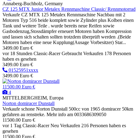
Annaberg-Buchholz, Germany
CZ 125 MTX Junior Metalex Rennmaschine Classic/ Rennmotorrad
Verkaufe CZ MTX 125 Metalex Rennmaschine Nachbau mit 2
Motoren Typ 516 beide komplett sowie Zylinder plus Kolben einen
Tank und weitere Teile . wurde bereits neue Reifen sowie
Gasbodenzug,Stossdämpfer erneuert Motoren haben Kompression
und lassen sich schalten sollten trotzdem überprüft werden .(Beide
Motoren haben eine neue Kupplung(Ausage Vorbesitzer) Star...
3499.00 Euro €
vor 18 Stunden
Classic-Racer
Gebraucht
Verkaufen
178 Personen
haben es gesehen
3499.00 Euro €
01525951xxxx
3499.00 Euro €
11500.00 Euro €
4
MITTELBERGHEIM, Europa
Norton domiracer Dunstall
Verkaufe schone Norton Dunstall 500cc von 1965 domiracer 50km
gefahren au renstreke. Mehr info am 0033686309050
11500.00 Euro €
vor 1 Tag
Classic-Racer
Neu
Verkaufen
216 Personen haben es
gesehen
11500.00 Euro €