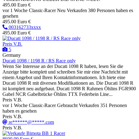
495.00 Euro €
vor 1 Woche
Classic-Racer
Neu
Verkaufen
380 Personen haben es
gesehen
495.00 Euro €
003162733xxxx
495.00 Euro €
Preis V.B.
5
Germany
Ducati 1098 / 1198 R / RS Race only
Wenn Sie Interesse an der Ducati 1098 R haben, lesen Sie die
Anzeige bitte komplett und schreiben Sie mir eine Nachricht mit
einem Angebot und Ihren Kontaktinformationen. Ich biete eine
Ducati 1098 R mit diversen Modifikationen an. Die Ducati 1098 R
ist komplett neu aufgebaut. Ducati 1098 R Rahmen Öhlins FGR900
Gabel NCR Gabelbrücke Öhlins TTX Federbein Line...
Preis V.B.
vor 1 Woche
Classic-Racer
Gebraucht
Verkaufen
351 Personen
haben es gesehen
Preis V.B.
re******@*****.com
Preis V.B.
8600.00 Euro €