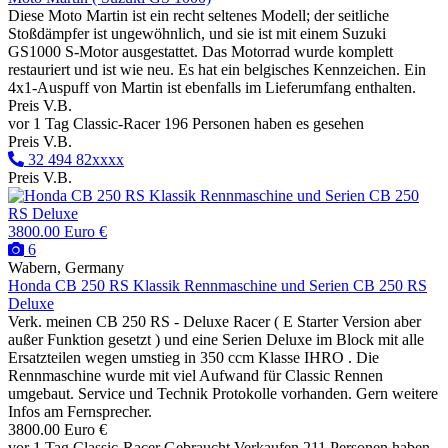
Diese Moto Martin ist ein recht seltenes Modell; der seitliche
Stoßdämpfer ist ungewöhnlich, und sie ist mit einem Suzuki
GS1000 S-Motor ausgestattet. Das Motorrad wurde komplett
restauriert und ist wie neu. Es hat ein belgisches Kennzeichen. Ein
4x1-Auspuff von Martin ist ebenfalls im Lieferumfang enthalten.
Preis V.B.
vor 1 Tag
Classic-Racer
196 Personen haben es gesehen
Preis V.B.
32 494 82xxxx
Preis V.B.
3800.00 Euro €
6
Wabern, Germany
Honda CB 250 RS Klassik Rennmaschine und Serien CB 250 RS
Deluxe
Verk. meinen CB 250 RS - Deluxe Racer ( E Starter Version aber
außer Funktion gesetzt ) und eine Serien Deluxe im Block mit alle
Ersatzteilen wegen umstieg in 350 ccm Klasse IHRO . Die
Rennmaschine wurde mit viel Aufwand für Classic Rennen
umgebaut. Service und Technik Protokolle vorhanden. Gern weitere
Infos am Fernsprecher.
3800.00 Euro €
vor 1 Tag
Classic-Racer
Gebraucht
Verkaufen
211 Personen haben