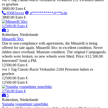
es gesehen
3800.00 Euro €
05683xxxx
ri***********@**b.de
3800.00 Euro €
12500.00 Euro €
3
Rotterdam, Niederlande
Minarelli 50cc
Due to non-compliance with agreements, the Minarelli is being
offered for sale again. Minarelli 50cc in excellent condition. Never
ridden since overhaul. Museum condition. The original Campagnolo
wheels were broken, so new wheels were fitted. Price: €12.500.00
Interested? Send a PM.
12500.00 Euro €
vor 1 Tag
Classic-Racer
Verkaufen
2184 Personen haben es
gesehen
12500.00 Euro €
12500.00 Euro €
2750.00 Euro €
5
Rotterdam, Niederlande
Yamaha youngtimer superbike