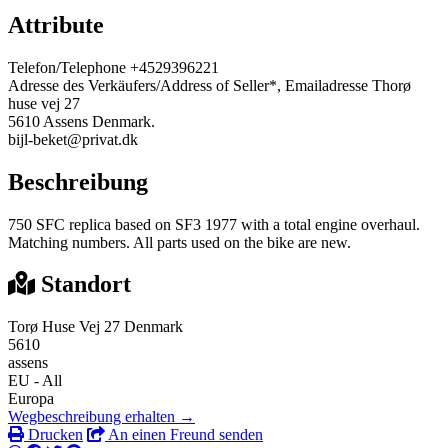
Attribute
Telefon/Telephone
+4529396221
Adresse des Verkäufers/Address of Seller*, Emailadresse
Thorø
huse vej 27
5610 Assens Denmark.
bijl-beket@privat.dk
Beschreibung
750 SFC replica based on SF3 1977 with a total engine overhaul.
Matching numbers. All parts used on the bike are new.
Standort
Torø Huse Vej 27 Denmark
5610
assens
EU - All
Europa
Wegbeschreibung erhalten →
Drucken
An einen Freund senden