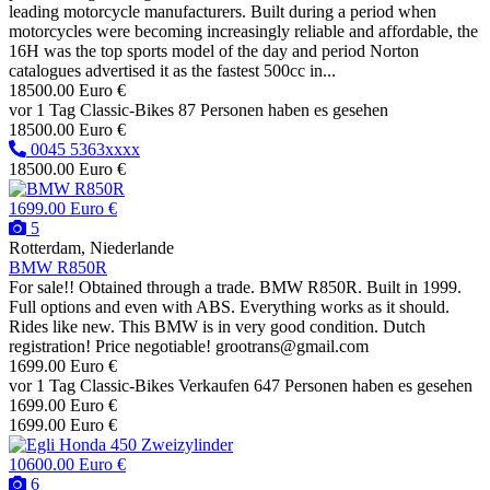
leading motorcycle manufacturers. Built during a period when
motorcycles were becoming increasingly reliable and affordable, the
16H was the top sports model of the day and period Norton
catalogues advertised it as the fastest 500cc in...
18500.00 Euro €
vor 1 Tag
Classic-Bikes
87 Personen haben es gesehen
18500.00 Euro €
0045 5363xxxx
18500.00 Euro €
1699.00 Euro €
5
Rotterdam, Niederlande
BMW R850R
For sale!! Obtained through a trade. BMW R850R. Built in 1999.
Full options and even with ABS. Everything works as it should.
Rides like new. This BMW is in very good condition. Dutch
registration! Price negotiable! grootrans@gmail.com
1699.00 Euro €
vor 1 Tag
Classic-Bikes
Verkaufen
647 Personen haben es gesehen
1699.00 Euro €
1699.00 Euro €
10600.00 Euro €
6