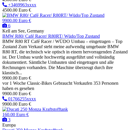
+3469963xxxx
4500.00 Euro €
9900.00 Euro €
6
Kell am See, Germany
BMW R80/ Café Racer/ R80RT/ Wüdo/Top Zustand
BMW R80 RT Café Racer / WÜDO Umbau – eingetragen – Top
Zustand Zum Verkauf steht meine aufwendig umgebaute BMW
R80 RT, die technisch wie optisch in einem hervorragenden Zustand
ist. Der Umbau wurde hochwertig ausgeführt und vollständig
dokumentiert. Sämtliche Umbauten sind eingetragen und alle
Rechnungen vorhanden. Die Maschine überzeugt durch ihre
klassisch...
9900.00 Euro €
vor 1 Woche
Classic-Bikes
Gebraucht
Verkaufen
353 Personen
haben es gesehen
9900.00 Euro €
01766255xxxx
9900.00 Euro €
160.00 Euro €
3
Europa