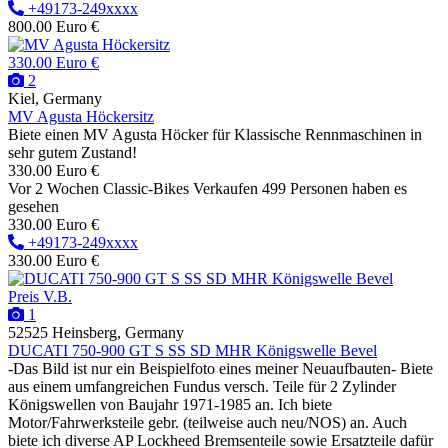
+49173-249xxxx
800.00 Euro €
330.00 Euro €
2
Kiel, Germany
MV Agusta Höckersitz
Biete einen MV Agusta Höcker für Klassische Rennmaschinen in
sehr gutem Zustand!
330.00 Euro €
Vor 2 Wochen
Classic-Bikes
Verkaufen
499 Personen haben es
gesehen
330.00 Euro €
+49173-249xxxx
330.00 Euro €
Preis V.B.
1
52525 Heinsberg, Germany
DUCATI 750-900 GT S SS SD MHR Königswelle Bevel
-Das Bild ist nur ein Beispielfoto eines meiner Neuaufbauten- Biete
aus einem umfangreichen Fundus versch. Teile für 2 Zylinder
Königswellen von Baujahr 1971-1985 an. Ich biete
Motor/Fahrwerksteile gebr. (teilweise auch neu/NOS) an. Auch
biete ich diverse AP Lockheed Bremsenteile sowie Ersatzteile dafür