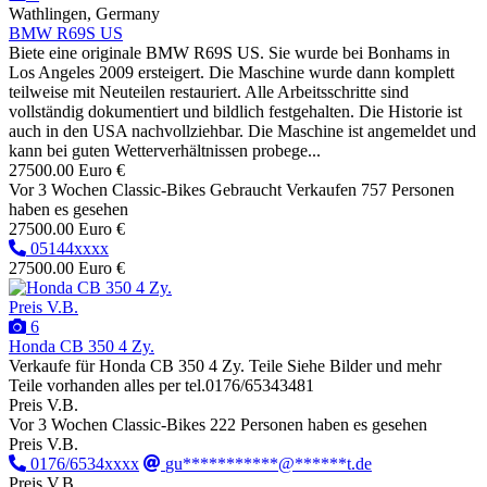
Wathlingen, Germany
BMW R69S US
Biete eine originale BMW R69S US. Sie wurde bei Bonhams in
Los Angeles 2009 ersteigert. Die Maschine wurde dann komplett
teilweise mit Neuteilen restauriert. Alle Arbeitsschritte sind
vollständig dokumentiert und bildlich festgehalten. Die Historie ist
auch in den USA nachvollziehbar. Die Maschine ist angemeldet und
kann bei guten Wetterverhältnissen probege...
27500.00 Euro €
Vor 3 Wochen
Classic-Bikes
Gebraucht
Verkaufen
757 Personen
haben es gesehen
27500.00 Euro €
05144xxxx
27500.00 Euro €
Preis V.B.
6
Honda CB 350 4 Zy.
Verkaufe für Honda CB 350 4 Zy. Teile Siehe Bilder und mehr
Teile vorhanden alles per tel.0176/65343481
Preis V.B.
Vor 3 Wochen
Classic-Bikes
222 Personen haben es gesehen
Preis V.B.
0176/6534xxxx
gu***********@******t.de
Preis V.B.