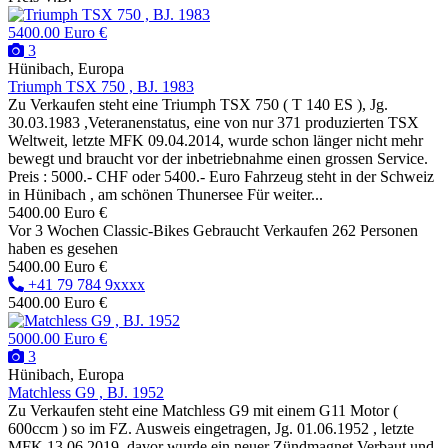
5400.00 Euro €
3
Hünibach, Europa
Triumph TSX 750 , BJ. 1983
Zu Verkaufen steht eine Triumph TSX 750 ( T 140 ES ), Jg.
30.03.1983 ,Veteranenstatus, eine von nur 371 produzierten TSX
Weltweit, letzte MFK 09.04.2014, wurde schon länger nicht mehr
bewegt und braucht vor der inbetriebnahme einen grossen Service.
Preis : 5000.- CHF oder 5400.- Euro Fahrzeug steht in der Schweiz
in Hünibach , am schönen Thunersee Für weiter...
5400.00 Euro €
Vor 3 Wochen
Classic-Bikes
Gebraucht
Verkaufen
262 Personen
haben es gesehen
5400.00 Euro €
+41 79 784 9xxxx
5400.00 Euro €
5000.00 Euro €
3
Hünibach, Europa
Matchless G9 , BJ. 1952
Zu Verkaufen steht eine Matchless G9 mit einem G11 Motor (
600ccm ) so im FZ. Ausweis eingetragen, Jg. 01.06.1952 , letzte
MFK 13.06.2019, davor wurde ein neuer Zündmagnet Verbaut und