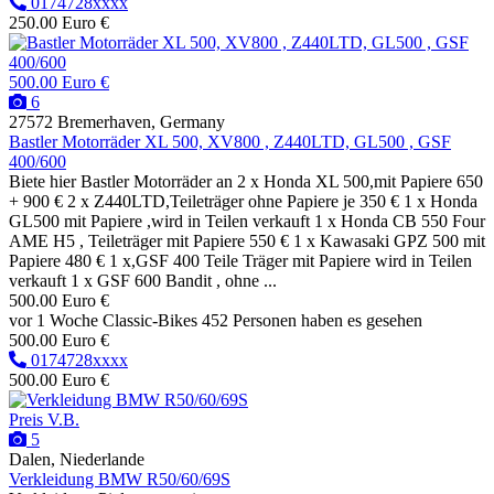
0174728xxxx
250.00 Euro €
500.00 Euro €
6
27572 Bremerhaven, Germany
Bastler Motorräder XL 500, XV800 , Z440LTD, GL500 , GSF
400/600
Biete hier Bastler Motorräder an 2 x Honda XL 500,mit Papiere 650
+ 900 € 2 x Z440LTD,Teileträger ohne Papiere je 350 € 1 x Honda
GL500 mit Papiere ,wird in Teilen verkauft 1 x Honda CB 550 Four
AME H5 , Teileträger mit Papiere 550 € 1 x Kawasaki GPZ 500 mit
Papiere 480 € 1 x,GSF 400 Teile Träger mit Papiere wird in Teilen
verkauft 1 x GSF 600 Bandit , ohne ...
500.00 Euro €
vor 1 Woche
Classic-Bikes
452 Personen haben es gesehen
500.00 Euro €
0174728xxxx
500.00 Euro €
Preis V.B.
5
Dalen, Niederlande
Verkleidung BMW R50/60/69S