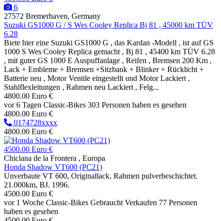
6
27572 Bremerhaven, Germany
Suzuki GS1000 G / S Wes Cooley Replica Bj 81 , 45000 km TÜV
6.28
Biete hier eine Suzuki GS1000 G , das Kardan -Modell , ist auf GS
1000 S Wes Cooley Replica gemacht , Bj 81 , 45400 km TÜV 6.28
, mit guter GS 1000 E Auspuffanlage , Reifen , Bremsen 200 Km ,
Lack + Embleme + Bremsen +Sitzbank + Blinker + Rücklicht +
Batterie neu , Motor Ventile eingestellt und Motor Lackiert ,
Stahlflexleitungen , Rahmen neu Lackiert , Felg...
4800.00 Euro €
vor 6 Tagen
Classic-Bikes
303 Personen haben es gesehen
4800.00 Euro €
0174728xxxx
4800.00 Euro €
4500.00 Euro €
Chiclana de la Frontera , Europa
Honda Shadow VT600 (PC21)
Unverbaute VT 600, Originallack, Rahmen pulverbeschichtet.
21.000km, BJ. 1996.
4500.00 Euro €
vor 1 Woche
Classic-Bikes
Gebraucht
Verkaufen
77 Personen
haben es gesehen
4500.00 Euro €