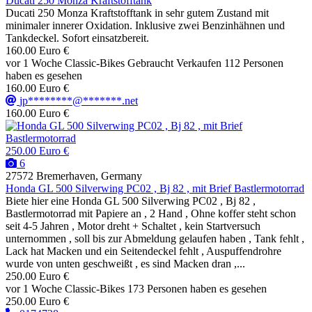
Ducati 250 Monza Kraftstofftank
Ducati 250 Monza Kraftstofftank in sehr gutem Zustand mit
minimaler innerer Oxidation. Inklusive zwei Benzinhähnen und
Tankdeckel. Sofort einsatzbereit.
160.00 Euro €
vor 1 Woche
Classic-Bikes
Gebraucht
Verkaufen
112 Personen
haben es gesehen
160.00 Euro €
jp********@*******.net
160.00 Euro €
250.00 Euro €
6
27572 Bremerhaven, Germany
Honda GL 500 Silverwing PC02 , Bj 82 , mit Brief Bastlermotorrad
Biete hier eine Honda GL 500 Silverwing PC02 , Bj 82 ,
Bastlermotorrad mit Papiere an , 2 Hand , Ohne koffer steht schon
seit 4-5 Jahren , Motor dreht + Schaltet , kein Startversuch
unternommen , soll bis zur Abmeldung gelaufen haben , Tank fehlt ,
Lack hat Macken und ein Seitendeckel fehlt , Auspuffendrohre
wurde von unten geschweißt , es sind Macken dran ,...
250.00 Euro €
vor 1 Woche
Classic-Bikes
173 Personen haben es gesehen
250.00 Euro €