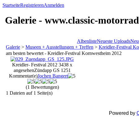
Startseite
Registrieren
Anmelden
Galerie - www.classic-motorrad
Albenliste
Neueste Uploads
Neu
Galerie
>
Museen + Ausstellungen + Treffen
>
Kreidler-Festival K
am besten bewertet - Kreidler-Festival Kornwestheim 2012
Kreidler- Festival 2012
3438 x
angesehen
Zündapp GS 125
1
Kommentar(e)
Jochen Bangert
(1 Bewertungen)
1 Dateien auf 1 Seite(n)
Powered by
C