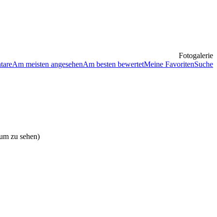
Fotogalerie
tare
Am meisten angesehen
Am besten bewertet
Meine Favoriten
Suche
bum zu sehen)