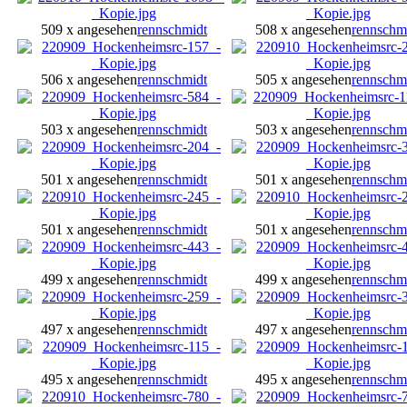
509 x angesehen
rennschmidt
508 x angesehen
rennschm
506 x angesehen
rennschmidt
505 x angesehen
rennschm
503 x angesehen
rennschmidt
503 x angesehen
rennschm
501 x angesehen
rennschmidt
501 x angesehen
rennschm
501 x angesehen
rennschmidt
501 x angesehen
rennschm
499 x angesehen
rennschmidt
499 x angesehen
rennschm
497 x angesehen
rennschmidt
497 x angesehen
rennschm
495 x angesehen
rennschmidt
495 x angesehen
rennschm