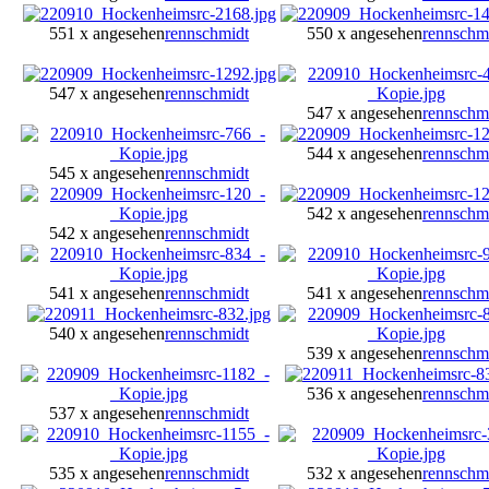
551 x angesehen
rennschmidt
550 x angesehen
rennschm
547 x angesehen
rennschmidt
547 x angesehen
rennschm
544 x angesehen
rennschm
545 x angesehen
rennschmidt
542 x angesehen
rennschm
542 x angesehen
rennschmidt
541 x angesehen
rennschmidt
541 x angesehen
rennschm
540 x angesehen
rennschmidt
539 x angesehen
rennschm
536 x angesehen
rennschm
537 x angesehen
rennschmidt
535 x angesehen
rennschmidt
532 x angesehen
rennschm