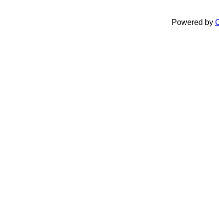
Powered by
C