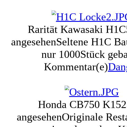
Rarität Kawasaki H1C
angesehen
Seltene H1C Ba
nur 1000Stück geb
Kommentar(e)
Dan
Honda CB750 K1
52
angesehen
Originale Rest