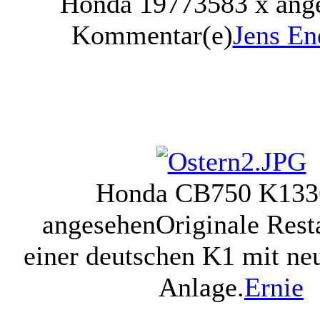
Honda 1977
3583 x ang
Kommentar(e)
Jens E
Honda CB750 K1
33
angesehen
Originale Rest
einer deutschen K1 mit n
Anlage.
Ernie