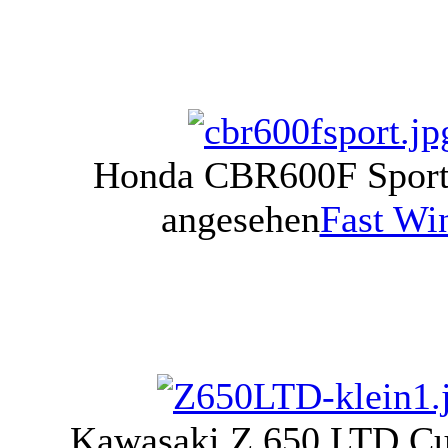
Honda CBR600F Spor
angesehen
Fast Wi
Kawasaki Z 650 LTD C