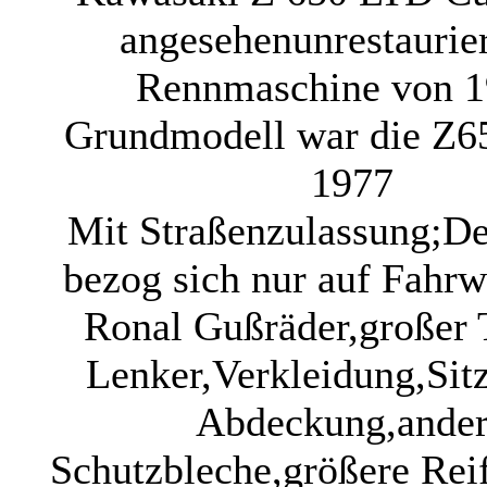
angesehen
unrestaurie
Rennmaschine von 1
Grundmodell war die Z6
1977
Mit Straßenzulassung;D
bezog sich nur auf Fahrw
Ronal Gußräder,großer
Lenker,Verkleidung,Sit
Abdeckung,ande
Schutzbleche,größere Rei