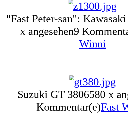
"Fast Peter-san": Kawasak
x angesehen
9 Kommenta
Winni
Suzuki GT 380
6580 x an
Kommentar(e)
Fast 