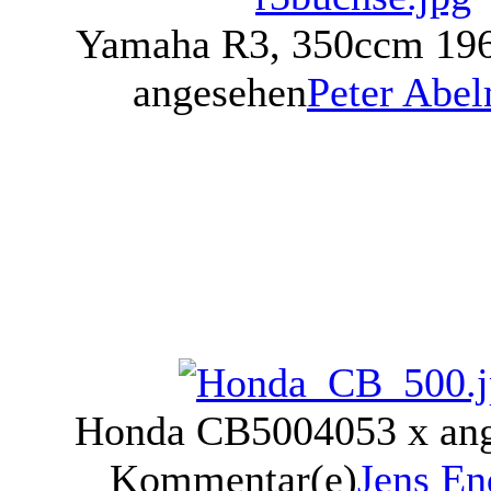
Yamaha R3, 350ccm 19
angesehen
Peter Abe
Honda CB500
4053 x an
Kommentar(e)
Jens E