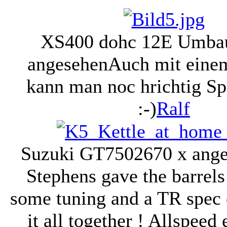
XS400 dohc 12E Umba
angesehen
Auch mit eine
kann man noc hrichtig Sp
:-)
Ralf
Suzuki GT750
2670 x ang
Stephens gave the barrels
some tuning and a TR spec 
it all together ! Allspeed