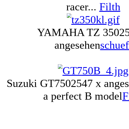
racer...
Filth
YAMAHA TZ 350
2
angesehen
schuef
Suzuki GT750
2547 x ange
a perfect B model
F