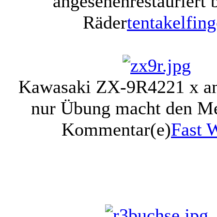
angesehen
restauriert 
Räder
tentakelfing
Kawasaki ZX-9R
4221 x a
nur Übung macht den Mei
Kommentar(e)
Fast 