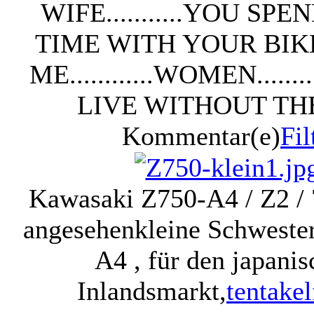
WIFE...........YOU SP
TIME WITH YOUR BIK
ME............WOMEN.......
LIVE WITHOUT TH
Kommentar(e)
Fil
Kawasaki Z750-A4 / Z2 /
angesehen
kleine Schweste
A4 , für den japani
Inlandsmarkt,
tentakel