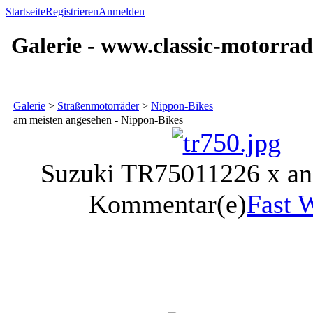
Startseite
Registrieren
Anmelden
Galerie - www.classic-motorrad
Galerie
>
Straßenmotorräder
>
Nippon-Bikes
am meisten angesehen - Nippon-Bikes
Suzuki TR750
11226 x a
Kommentar(e)
Fast 