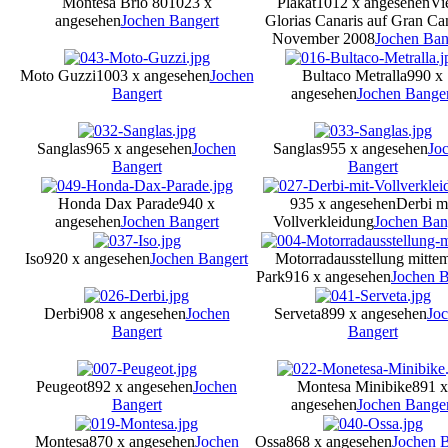
Montesa Brio 80
1023 x
Plakat
1012 x angesehen
Vi
angesehen
Jochen Bangert
Glorias Canaris auf Gran Can
November 2008
Jochen Ban
Moto Guzzi
1003 x angesehen
Jochen
Bultaco Metralla
990 x
Bangert
angesehen
Jochen Banger
Sanglas
965 x angesehen
Jochen
Sanglas
955 x angesehen
Jo
Bangert
Bangert
Honda Dax Parade
940 x
935 x angesehen
Derbi m
angesehen
Jochen Bangert
Vollverkleidung
Jochen Ban
Iso
920 x angesehen
Jochen Bangert
Motorradausstellung mitte
Park
916 x angesehen
Jochen B
Derbi
908 x angesehen
Jochen
Serveta
899 x angesehen
Jo
Bangert
Bangert
Peugeot
892 x angesehen
Jochen
Montesa Minibike
891 x
Bangert
angesehen
Jochen Banger
Montesa
870 x angesehen
Jochen
Ossa
868 x angesehen
Jochen B