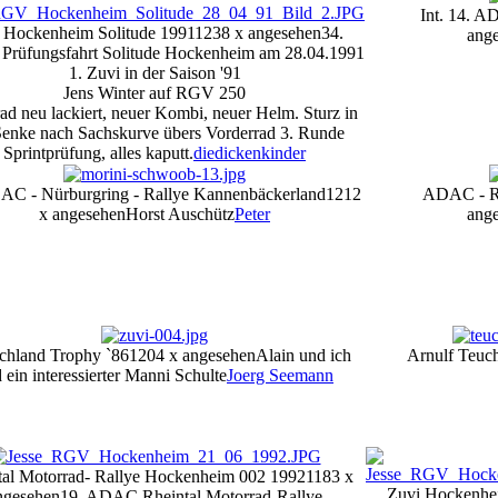
Int. 14. A
 Hockenheim Solitude 1991
1238 x angesehen
34.
ang
rüfungsfahrt Solitude Hockenheim am 28.04.1991
1. Zuvi in der Saison '91
Jens Winter auf RGV 250
ad neu lackiert, neuer Kombi, neuer Helm. Sturz in
Senke nach Sachskurve übers Vorderrad 3. Runde
Sprintprüfung, alles kaputt.
diedickenkinder
AC - Nürburgring - Rallye Kannenbäckerland
1212
ADAC - Ra
x angesehen
Horst Auschütz
Peter
ang
chland Trophy `86
1204 x angesehen
Alain und ich
Arnulf Teuc
 ein interessierter Manni Schulte
Joerg Seemann
tal Motorrad- Rallye Hockenheim 002 1992
1183 x
Zuvi Hockenhei
ngesehen
19. ADAC Rheintal Motorrad-Rallye