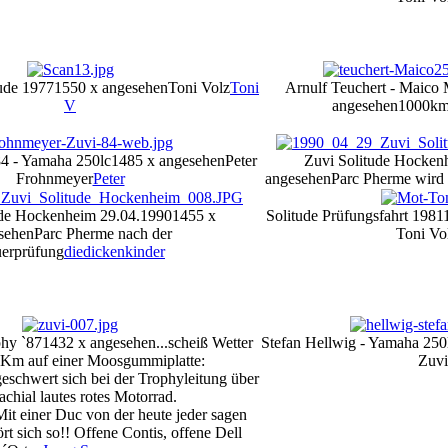
ude 1977
1550 x angesehen
Toni Volz
Toni
Arnulf Teuchert - Maic
V
angesehen
1000km
84 - Yamaha 250lc
1485 x angesehen
Peter
Zuvi Solitude Hocken
Frohnmeyer
Peter
angesehen
Parc Pherme wird
ude Hockenheim 29.04.1990
1455 x
Solitude Prüfungsfahrt 1981
sehen
Parc Pherme nach der
Toni Vo
erprüfung
diedickenkinder
hy `87
1432 x angesehen
...scheiß Wetter
Stefan Hellwig - Yamaha 250
Km auf einer Moosgummiplatte:
Zuvi
eschwert sich bei der Trophyleitung über
achial lautes rotes Motorrad.
Mit einer Duc von der heute jeder sagen
t sich so!! Offene Contis, offene Dell