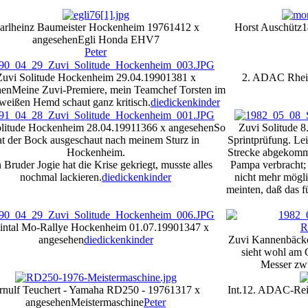
arlheinz Baumeister Hockenheim 1976
1412 x
Horst Auschütz
1
angesehen
Egli Honda EHV7
Peter
Zuvi Solitude Hockenheim 29.04.1990
1381 x
2. ADAC Rhein
hen
Meine Zuvi-Premiere, mein Teamchef Torsten im
weißen Hemd schaut ganz kritisch.
diedickenkinder
litude Hockenheim 28.04.1991
1366 x angesehen
So
Zuvi Solitude 8
at der Bock ausgeschaut nach meinem Sturz in
Sprintprüfung. Le
Hockenheim.
Strecke abgekomm
 Bruder Jogie hat die Krise gekriegt, musste alles
Pampa verbracht; 
nochmal lackieren.
diedickenkinder
nicht mehr mögl
meinten, daß das fü
intal Mo-Rallye Hockenheim 01.07.1990
1347 x
angesehen
diedickenkinder
Zuvi Kannenbäcke
sieht wohl am G
Messer zw
rnulf Teuchert - Yamaha RD250 - 1976
1317 x
Int.12. ADAC-Rei
angesehen
Meistermaschine
Peter