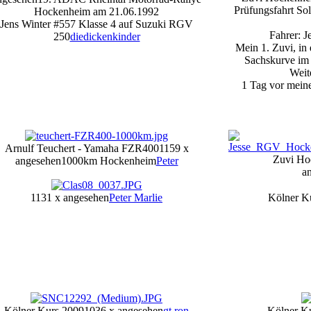
Prüfungsfahrt So
Hockenheim am 21.06.1992
Jens Winter #557 Klasse 4 auf Suzuki RGV
Fahrer: 
250
diedickenkinder
Mein 1. Zuvi, in
Sachskurve im 
Weit
1 Tag vor meine
Arnulf Teuchert - Yamaha FZR400
1159 x
Zuvi Ho
angesehen
1000km Hockenheim
Peter
a
1131 x angesehen
Peter Marlie
Kölner K
Kölner Kurs 2009
1036 x angesehen
gt ron
Kölner K