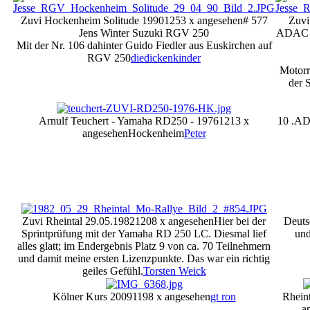
Zuvi Hockenheim Solitude 1990
1253 x angesehen
# 577
Zuvi
Jens Winter Suzuki RGV 250
ADAC P
Mit der Nr. 106 dahinter Guido Fiedler aus Euskirchen auf
RGV 250
diedickenkinder
Motorr
der 
Arnulf Teuchert - Yamaha RD250 - 1976
1213 x
10 .AD
angesehen
Hockenheim
Peter
Zuvi Rheintal 29.05.1982
1208 x angesehen
Hier bei der
Deuts
Sprintprüfung mit der Yamaha RD 250 LC. Diesmal lief
und
alles glatt; im Endergebnis Platz 9 von ca. 70 Teilnehmern
und damit meine ersten Lizenzpunkte. Das war ein richtig
geiles Gefühl.
Torsten Weick
Kölner Kurs 2009
1198 x angesehen
gt ron
Rhein
a