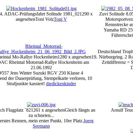
 24. ADAC-Prüfungsfahrt Solitude 1981_02
1290 x
Zuvi Solitude 8.0
angesehen
Toni Volz
Toni V
Motorsportvera
Rennstrecke a
Yamaha RD 250
Führerschei
Deutschland Troph
heintal Mo-Rallye Hockenheim
1280 x angesehen
19.
Nürburgring. 2 Ru
AC Rheintal Motorrad-Rallye Hockenheim am
Zeitdifferenz = 
21.06.1992
D
#557 Jens Winter Suzuki RGV 250 Klasse 4
end der Dauerprüfung, Stempelkarte verloren, 10
Strafpunkte kassiert!
diedickenkinder
h Flugplatz `82
1261 x angesehen
Gleich fängts an
Arnulf Teu
zu schneien...
erstes Rennen, mein erster Punkt. 10er Platz.
Joerg
Seemann