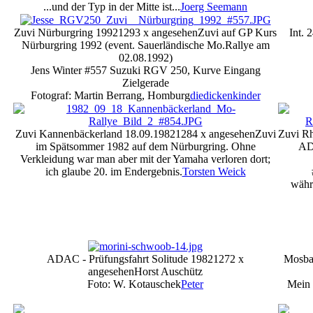
...und der Typ in der Mitte ist...
Joerg Seemann
Zuvi Nürburgring 1992
1293 x angesehen
Zuvi auf GP Kurs
Int.
Nürburgring 1992 (event. Sauerländische Mo.Rallye am
02.08.1992)
Jens Winter #557 Suzuki RGV 250, Kurve Eingang
Zielgerade
Fotograf: Martin Berrang, Homburg
diedickenkinder
Zuvi Kannenbäckerland 18.09.1982
1284 x angesehen
Zuvi
Zuvi R
im Spätsommer 1982 auf dem Nürburgring. Ohne
AD
Verkleidung war man aber mit der Yamaha verloren dort;
ich glaube 20. im Endergebnis.
Torsten Weick
währ
ADAC - Prüfungsfahrt Solitude 1982
1272 x
Mosbac
angesehen
Horst Auschütz
Foto: W. Kotauschek
Peter
Mein 