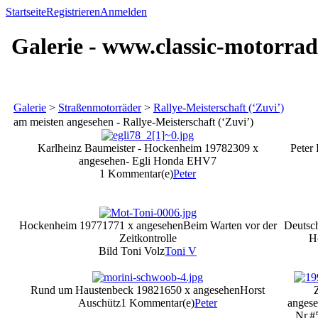
Startseite
Registrieren
Anmelden
Galerie - www.classic-motorrad
Galerie
>
Straßenmotorräder
>
Rallye-Meisterschaft (‘Zuvi’)
am meisten angesehen - Rallye-Meisterschaft (‘Zuvi’)
Karlheinz Baumeister - Hockenheim 1978
2309 x
Peter
angesehen
- Egli Honda EHV7
1 Kommentar(e)
Peter
Hockenheim 1977
1771 x angesehen
Beim Warten vor der
Deutsc
Zeitkontrolle
H
Bild Toni Volz
Toni V
Rund um Haustenbeck 1982
1650 x angesehen
Horst
Auschütz
1 Kommentar(e)
Peter
anges
Nr.#