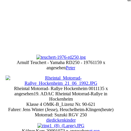
Arnulf Teuchert - Yamaha RD250 - 1976
1159 x
angesehen
Peter
Rheintal Motorrad- Rallye Hockenheim 001
1135 x
angesehen
19. ADAC Rheintal Motorrad-Rallye in
Hockenheim
Klasse 4 OMK-B_Lizenz Nr. 90-621
Fahrer: Jens Winter (Jesse), Heuchelheim-Klingen(heute)
Motorrad: Suzuki RGV 250
diedickenkinder
Kölner Kurs 2009
1073 x angesehen
gt ron