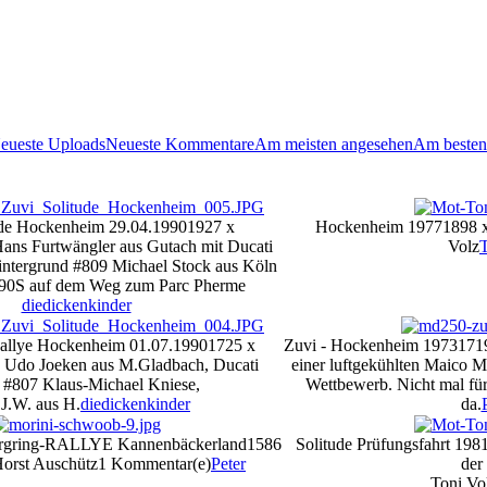
eueste Uploads
Neueste Kommentare
Am meisten angesehen
Am besten
ude Hockenheim 29.04.1990
1927 x
Hockenheim 1977
1898 
ans Furtwängler aus Gutach mit Ducati
Volz
tergrund #809 Michael Stock aus Köln
0S auf dem Weg zum Parc Pherme
diedickenkinder
allye Hockenheim 01.07.1990
1725 x
Zuvi - Hockenheim 1973
171
 Udo Joeken aus M.Gladbach, Ducati
einer luftgekühlten Maico 
 #807 Klaus-Michael Kniese,
Wettbewerb. Nicht mal fü
J.W. aus H.
diedickenkinder
da.
gring-RALLYE Kannenbäckerland
1586
Solitude Prüfungsfahrt 198
orst Auschütz
1 Kommentar(e)
Peter
der
Toni Vo