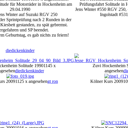
litude für Motorräder in Hockenheim am
Prüfungsfahrt Solitude i
29.04.1990
Jens Winter #550 RGV 250, d
Jens Winter auf Suzuki RGV 250
Ingolstadt #531
 der Sprintprüfung nach 2 Runden in der
Kiesbett gestanden, zu spät gebremst.
ergefahren und SP beendet.
m Geburtstag, es gab nichts zu feiern!
diedickenkinder
ckenheim Solitude 1990
1145 x
Zuvi Hockenheim S
ngesehen
diedickenkinder
angesehen
di
urs 2009
1125 x angesehen
gt ron
Kölner Kurs 2009
10
urs 2009
1016 x angesehen
gt ron
Kölner Kurs 2009
9