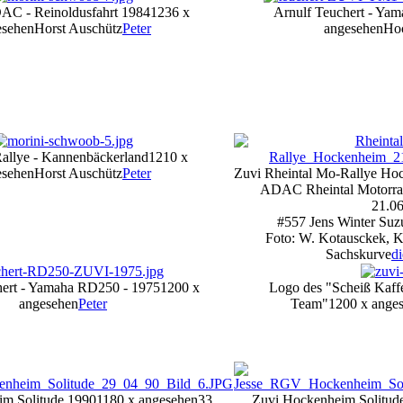
DAC - Reinoldusfahrt 1984
1236 x
Arnulf Teuchert - Ya
esehen
Horst Auschütz
Peter
angesehen
Ho
llye - Kannenbäckerland
1210 x
esehen
Horst Auschütz
Peter
Zuvi Rheintal Mo-Rallye Ho
ADAC Rheintal Motorra
21.0
#557 Jens Winter Su
Foto: W. Kotausckek, 
Sachskurve
d
hert - Yamaha RD250 - 1975
1200 x
Logo des "Scheiß Kaffe
angesehen
Peter
Team"
1200 x ange
m Solitude 1990
1180 x angesehen
33.
Zuvi Hockenheim Solitud