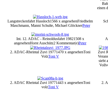
Bab
einen d
Langstreckenfahrt Hassloch
1566 x angesehen
Friedhelm
Sc
Maschmann, Manni Schulte, Michael Glöckner
Peter
Int. 12. ADAC - Reinoldusfahrt 1982
1508 x
A
angesehen
Horst Auschütz
2 Kommentar(e)
Peter
2. ADAC-Rheintal Zuvi 1977
1470 x angesehen
Toni
Zuvi R
Volz
Toni V
Veran
sieht 
Vollv
2. ADAC Rheintal Zuvi 1977
1443 x angesehen
Toni
2. 
volz
Toni V