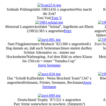
Solitude Prüfungsfahrt 1981
1416 x angesehen
Was macht
K
die Zeit?
Toni Volz
Toni V
Motorrad Langstreckenfahrt "Selztal", Ingelheim am Rhein
(1983)
1383 x angesehen
Peter
angese
blüten
Start Flugplatzrennen Mosbach `82
1368 x angesehen
Es
Zuvi So
fing damals an, daß auch Serienmaschinen starten durften.
h
Schöne Alternative zu - immer nur
Hockenheim/Nürburgring. Auf dem Bild zu sehen Klasse
Mein
bis 250ccm = reiner "Yamaha-Cup"
Joerg Seemann
Das "Scheiß Kaffeefahrt - Weiss Bescheid Team"
1347 x
Rhe
angesehen
Hohmann, Förster, Seemann, Beckmann
Joerg
Seemann
Deutschland Trophy ´87
1321 x angesehen
A
Parc ferme somewhere in nowhere. (Simmern?)