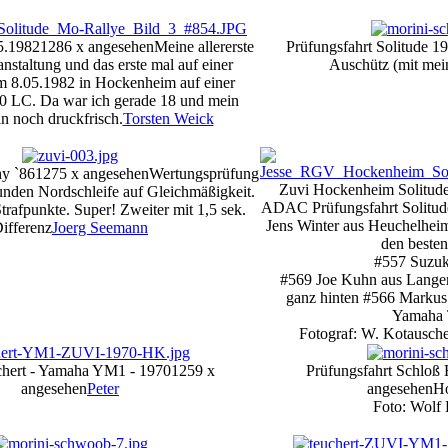
5.1982
1286 x angesehen
Meine allererste
Prüfungsfahrt Solitude 1
nstaltung und das erste mal auf einer
Auschütz (mit mei
m 8.05.1982 in Hockenheim auf einer
 LC. Da war ich gerade 18 und mein
n noch druckfrisch.
Torsten Weick
y `86
1275 x angesehen
Wertungsprüfung
Zuvi Hockenheim Solitud
nden Nordschleife auf Gleichmäßigkeit.
ADAC Prüfungsfahrt Solitu
Strafpunkte. Super! Zweiter mit 1,5 sek.
Jens Winter aus Heuchelhei
ifferenz
Joerg Seemann
den besten
#557 Suzu
#569 Joe Kuhn aus Lange
ganz hinten #566 Markus
Yamaha
Fotograf: W. Kotausch
chert - Yamaha YM1 - 1970
1259 x
Prüfungsfahrt Schloß 
angesehen
Peter
angesehen
Ho
Foto: Wolf