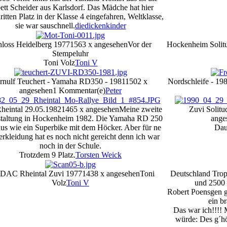
ett Scheider aus Karlsdorf. Das Mädche hat hier
ritten Platz in der Klasse 4 eingefahren, Weltklasse,
sie war sauschnell.
diedickenkinder
hloss Heidelberg 1977
1563 x angesehen
Vor der
Hockenheim Solit
Stempeluhr
Toni Volz
Toni V
rnulf Teuchert - Yamaha RD350 - 1981
1502 x
Nordschleife - 19
angesehen
1 Kommentar(e)
Peter
heintal 29.05.1982
1465 x angesehen
Meine zweite
Zuvi Solit
staltung in Hockenheim 1982. Die Yamaha RD 250
ange
aus wie ein Superbike mit dem Höcker. Aber für ne
Dau
erkleidung hat es noch nicht gereicht denn ich war
noch in der Schule.
Trotzdem 9 Platz.
Torsten Weick
ADAC Rheintal Zuvi 1977
1438 x angesehen
Toni
Deutschland Trop
Volz
Toni V
und 2500 
Robert Poensgen g
ein br
Das war ich!!!! 
würde: Des g´hör