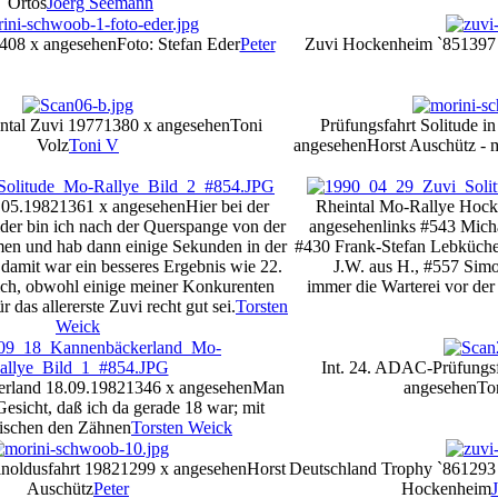
´Ortos
Joerg Seemann
408 x angesehen
Foto: Stefan Eder
Peter
Zuvi Hockenheim `85
1397
tal Zuvi 1977
1380 x angesehen
Toni
Prüfungsfahrt Solitude 
Volz
Toni V
angesehen
Horst Auschütz - m
.05.1982
1361 x angesehen
Hier bei der
Rheintal Mo-Rallye Hoc
ider bin ich nach der Querspange von der
angesehen
links #543 Mich
en und hab dann einige Sekunden in der
#430 Frank-Stefan Lebküche
damit war ein besseres Ergebnis wie 22.
J.W. aus H., #557 Sim
ich, obwohl einige meiner Konkurenten
immer die Warterei vor de
r das allererste Zuvi recht gut sei.
Torsten
Weick
Int. 24. ADAC-Prüfungsf
rland 18.09.1982
1346 x angesehen
Man
angesehen
To
esicht, daß ich da gerade 18 war; mit
ischen den Zähnen
Torsten Weick
noldusfahrt 1982
1299 x angesehen
Horst
Deutschland Trophy `86
1293
Auschütz
Peter
Hockenheim