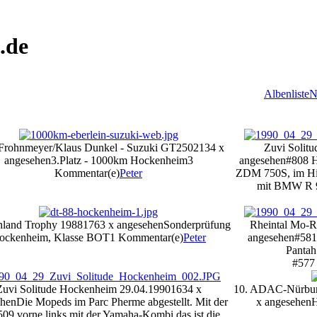
.de
Albenliste
N
 Frohnmeyer/Klaus Dunkel - Suzuki GT250
2134 x
Zuvi Solit
angesehen
3.Platz - 1000km Hockenheim
3
angesehen
#808 H
Kommentar(e)
Peter
ZDM 750S, im Hin
mit BMW R 9
hland Trophy 1988
1763 x angesehen
Sonderprüfung
Rheintal Mo-R
ockenheim, Klasse BOT
1 Kommentar(e)
Peter
angesehen
#581
Pantah
#577 
Zuvi Solitude Hockenheim 29.04.1990
1634 x
10. ADAC-Nürbur
ehen
Die Mopeds im Parc Pherme abgestellt. Mit der
x angesehen
H
509 vorne links mit der Yamaha-Kombi das ist die