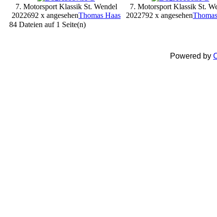
7. Motorsport Klassik St. Wendel
7. Motorsport Klassik St. W
2022
692 x angesehen
Thomas Haas
2022
792 x angesehen
Thomas
84 Dateien auf 1 Seite(n)
Powered by
C