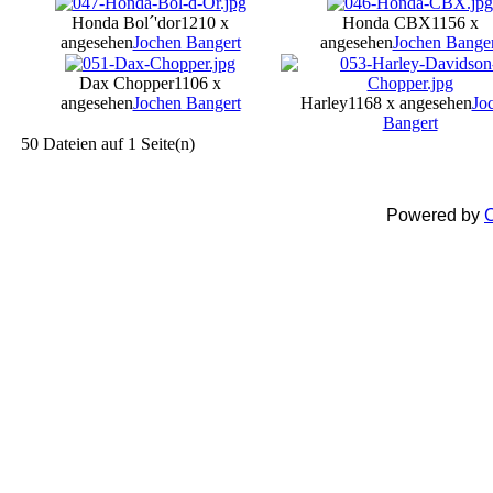
Honda Bol´'dor
1210 x
Honda CBX
1156 x
angesehen
Jochen Bangert
angesehen
Jochen Banger
Dax Chopper
1106 x
angesehen
Jochen Bangert
Harley
1168 x angesehen
Jo
Bangert
50 Dateien auf 1 Seite(n)
Powered by
C