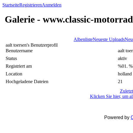
Startseite
Registrieren
Anmelden
Galerie - www.classic-motorrad
Albenliste
Neueste Uploads
Neu
aalt toersen's Benutzerprofil
Benutzername
aalt toe
Status
aktiv
Registriert am
%01. %
Location
holland
Hochgeladene Dateien
21
Zuletz
Klicken Sie hier, um a
Powered by
C