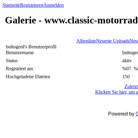
Startseite
Registrieren
Anmelden
Galerie - www.classic-motorrad
Albenliste
Neueste Uploads
Neu
bultogerd's Benutzerprofil
Benutzername
bultoge
Status
aktiv
Registriert am
%07. %
Hochgeladene Dateien
150
Zuletz
Klicken Sie hier, um 
Powered by
C