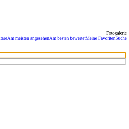
Fotogalerie
tare
Am meisten angesehen
Am besten bewertet
Meine Favoriten
Suche