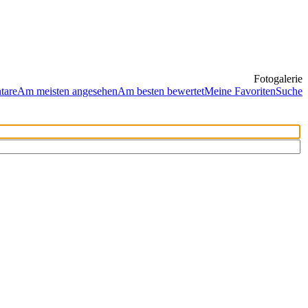
Fotogalerie
tare
Am meisten angesehen
Am besten bewertet
Meine Favoriten
Suche