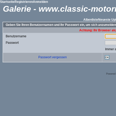
Startseite
Registrieren
Anmelden
Galerie - www.classic-motor
Albenliste
Neueste Up
Geben Sie Ihren Benutzernamen und Ihr Passwort ein, um sich anzumelden
Achtung: Ihr Browser akz
Benutzername
Passwort
Immer 
Passwort vergessen
OK
Powered