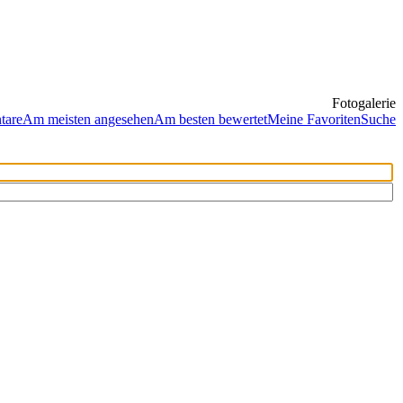
Fotogalerie
tare
Am meisten angesehen
Am besten bewertet
Meine Favoriten
Suche