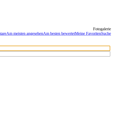
Fotogalerie
tare
Am meisten angesehen
Am besten bewertet
Meine Favoriten
Suche