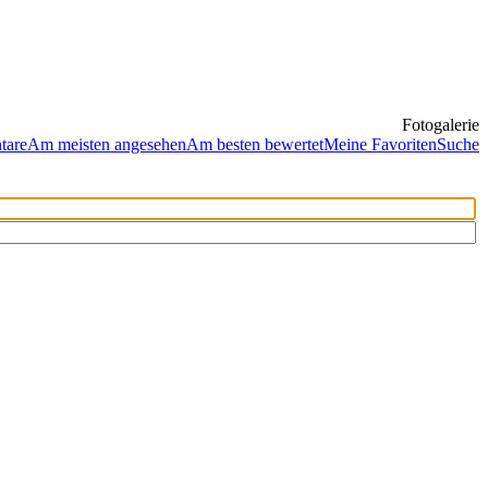
Fotogalerie
tare
Am meisten angesehen
Am besten bewertet
Meine Favoriten
Suche