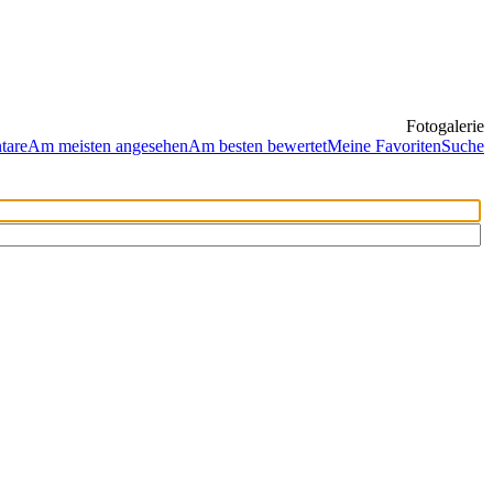
Fotogalerie
tare
Am meisten angesehen
Am besten bewertet
Meine Favoriten
Suche