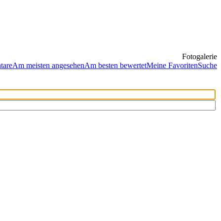
Fotogalerie
tare
Am meisten angesehen
Am besten bewertet
Meine Favoriten
Suche