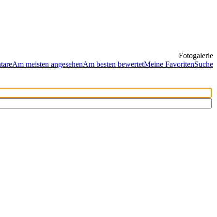
Fotogalerie
tare
Am meisten angesehen
Am besten bewertet
Meine Favoriten
Suche