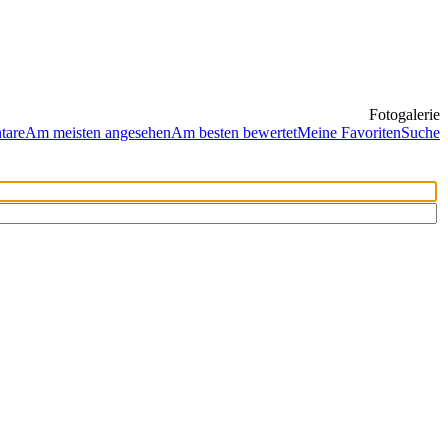
Fotogalerie
tare
Am meisten angesehen
Am besten bewertet
Meine Favoriten
Suche