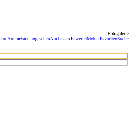
Fotogalerie
tare
Am meisten angesehen
Am besten bewertet
Meine Favoriten
Suche