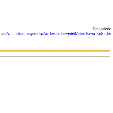
Fotogalerie
tare
Am meisten angesehen
Am besten bewertet
Meine Favoriten
Suche