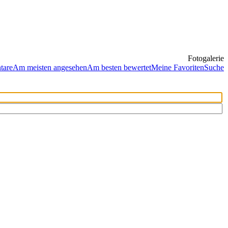
Fotogalerie
tare
Am meisten angesehen
Am besten bewertet
Meine Favoriten
Suche