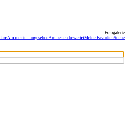
Fotogalerie
tare
Am meisten angesehen
Am besten bewertet
Meine Favoriten
Suche