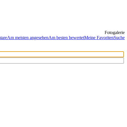
Fotogalerie
tare
Am meisten angesehen
Am besten bewertet
Meine Favoriten
Suche