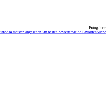
Fotogalerie
tare
Am meisten angesehen
Am besten bewertet
Meine Favoriten
Suche