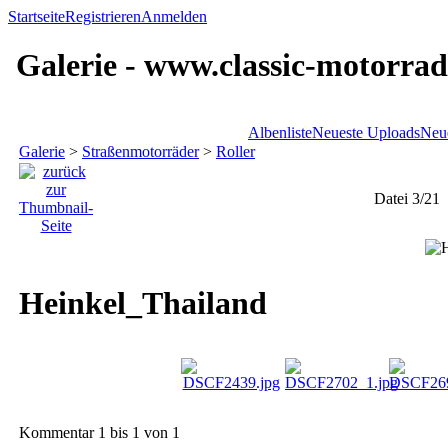
Startseite
Registrieren
Anmelden
Galerie - www.classic-motorrad
Albenliste
Neueste Uploads
Neu
Galerie
>
Straßenmotorräder
>
Roller
Datei 3/21
Heinkel_Thailand
Kommentar 1 bis 1 von 1