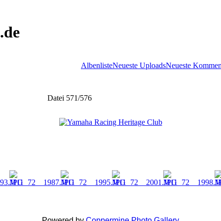
.de
Albenliste
Neueste Uploads
Neueste Kommen
Datei 571/576
Powered by
Coppermine Photo Gallery